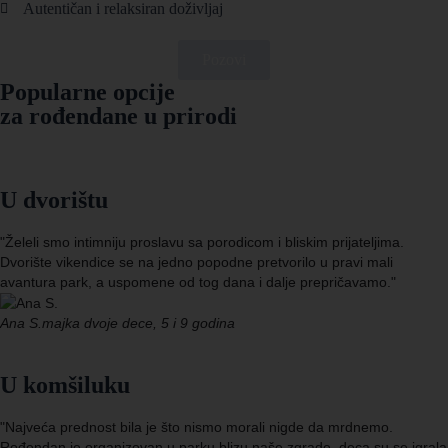
Autentičan i relaksiran doživljaj
Pozovi
Popularne opcije
za rođendane u prirodi
U dvorištu
"Želeli smo intimniju proslavu sa porodicom i bliskim prijateljima.
Dvorište vikendice se na jedno popodne pretvorilo u pravi mali
avantura park, a uspomene od tog dana i dalje prepričavamo."
Ana S.
majka dvoje dece, 5 i 9 godina
U komšiluku
"Najveća prednost bila je što nismo morali nigde da mrdnemo.
Rođendan je organizovan u parku blizu naše zgrade, deca su se igrala