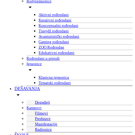
Rodjendaonice
Aktivni rođendani
Kreativni rođendani
Konceptualni rođendani
Tinejdž rođendani
Avanturistički rođendani
Gaming rođendani
ZOO Rođendan
Edukativni rođendani
Rođendani u prirodi
Igraonice
Klasicna igraonica
Tematski rođendani
DEŠAVANJA
Događaji
Kampovi
Filmovi
Predstave
Manifestacije
Radionice