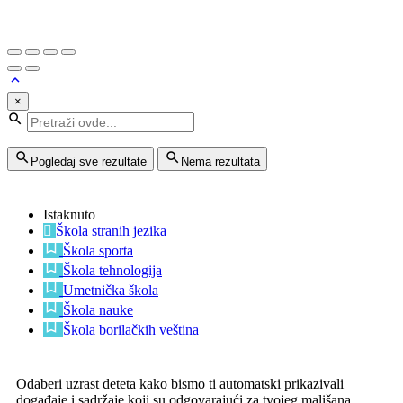
×
Pogledaj sve rezultate
Nema rezultata
Istaknuto
Škola stranih jezika
Škola sporta
Škola tehnologija
Umetnička škola
Škola nauke
Škola borilačkih veština
Odaberi uzrast deteta kako bismo ti automatski prikazivali
događaje i sadržaje koji su odgovarajući za tvojeg mališana.