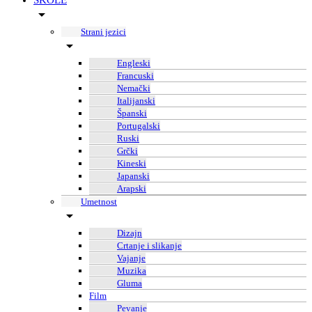
ŠKOLE
Strani jezici
Engleski
Francuski
Nemački
Italijanski
Španski
Portugalski
Ruski
Grčki
Kineski
Japanski
Arapski
Umetnost
Dizajn
Crtanje i slikanje
Vajanje
Muzika
Gluma
Film
Pevanje