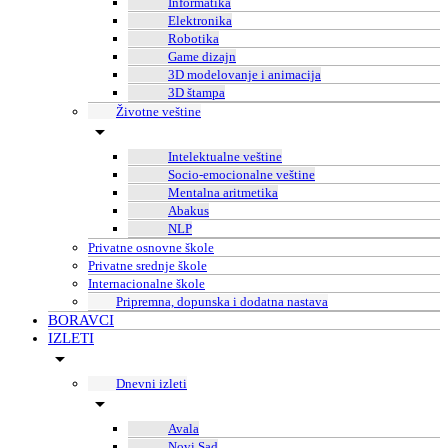
Informatika
Elektronika
Robotika
Game dizajn
3D modelovanje i animacija
3D štampa
Životne veštine
Intelektualne veštine
Socio-emocionalne veštine
Mentalna aritmetika
Abakus
NLP
Privatne osnovne škole
Privatne srednje škole
Internacionalne škole
Pripremna, dopunska i dodatna nastava
BORAVCI
IZLETI
Dnevni izleti
Avala
Novi Sad