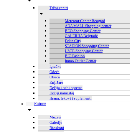
Tržni centri
Mercator Centar Beograd
ADA MALL Shopping center
BEO Shopping Center
GALERIJA Belgrade
Delta City
STADION Shopping Center
UŠĆE Shopping Center
BIG Fashion
Immo Outlet Centar
Igračke
Odeća
Obuća
Knjižare
Dečija i bebi oprema
Dečiji nameštaj
Hrana, lekovi i suplementi
Kultura
Muzeji
Galerije
Bioskopi