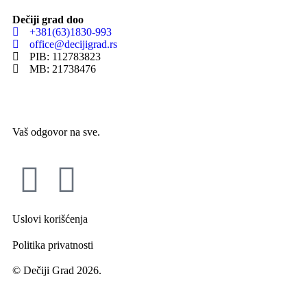
Dečiji grad doo
+381(63)1830-993
office@decijigrad.rs
PIB: 112783823
MB: 21738476
Vaš odgovor na sve.
Uslovi korišćenja
Politika privatnosti
© Dečiji Grad 2026.