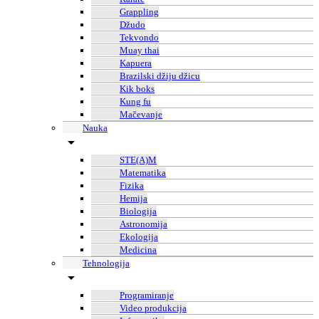
Grappling
Džudo
Tekvondo
Muay thai
Kapuera
Brazilski džiju džicu
Kik boks
Kung fu
Mačevanje
Nauka
STE(A)M
Matematika
Fizika
Hemija
Biologija
Astronomija
Ekologija
Medicina
Tehnologija
Programiranje
Video produkcija