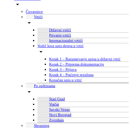
Čuvaonice
Vrtići
Državni vrtići
Privatni vrtići
Internacionalni vrtići
Vodič kroz upis deteta u vrtić
Korak 1 – Razumevanje upisa u državni vrtić
Korak 2 – Priprema dokumentacije
Korak 3 – Prijava
Korak 4 – Praćenje rezultata
Konačan upis u vrtić
Po opštinama
Stari Grad
Vračar
Savski Venac
Novi Beograd
Zvezdara
Shopping