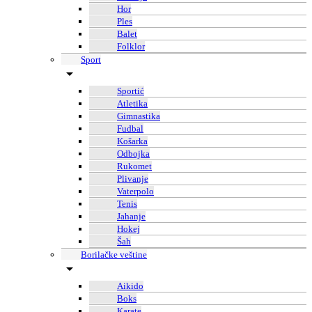
Hor
Ples
Balet
Folklor
Sport
Sportić
Atletika
Gimnastika
Fudbal
Košarka
Odbojka
Rukomet
Plivanje
Vaterpolo
Tenis
Jahanje
Hokej
Šah
Borilačke veštine
Aikido
Boks
Karate