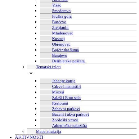
Vršac
Smederevo
Fruška gora
Pančevo
Zrenjanin
Mladenovac
Kosmaj
Obrenovac
Bojčinska šuma
Barajevo
Deliblatska peščara
Tematski izleti
Jahanje konja
Crkve i manastiri
Muzeji
Salaši i Etno sela
Restorani
Zabavni parkovi
Bazeni i akva parkovi
Zoološki vrtovi
Arheološka nalazišta
Mapa atrakcija
AKTIVNOSTI