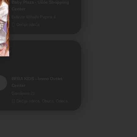
Baby Plaza - Ušće Shopping
Center
Bulevar Mihajla Pupina 4
Dečija odeća
voreno
BEBA KIDS - Immo Outlet
Centar
Gandijeva 21
Dečija odeća, Obuća, Odeća