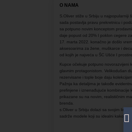
O NAMA
S.Oliver stiže u Srbiju u najpopularnij
sada postavlja pravu prekretnicu i pod
sa potpuno novim konceptom prodavnice
daje popust od 20% I poklon cegere za
17. marta 2022. konačno je došlo vreme
aksesoarima za žene, muškarce i decu po
od kojih je najveća u ŠC Ušće I prosti
Kupce očekuje potpuno novorazvijeni k
glavnim protagonistom. Velikodušan diz
rezervisane i tople boje daju kolekcija
Pažnja ka detaljima je takođe evidentna 
prefinjene i iznenađujuće kombinacije 
prikazane su na novim, realističnim m
brenda.
s.Oliver u Srbiju dolazi sa svojim linijam
sadrže modele koji su idealni kako za 