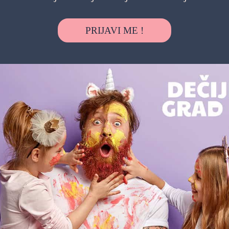
 Frajera, s.Oliver grupa se razvila u jednu
 za samo nekoliko decenija i proslavila je
PRIJAVI ME !
ošljava oko 5.100 ljudi širom sveta. Pored
portfoliju kompanije su i comma, Liebeskind
Možda vas zanima i sledeće:
Otvoreno
Ot