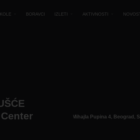
KOLE
BORAVCI
IZLETI
AKTIVNOSTI
NOVOST
- UŠĆE
Adresa
 Center
Bulevar Mihajla Pupina 4, Beograd, S