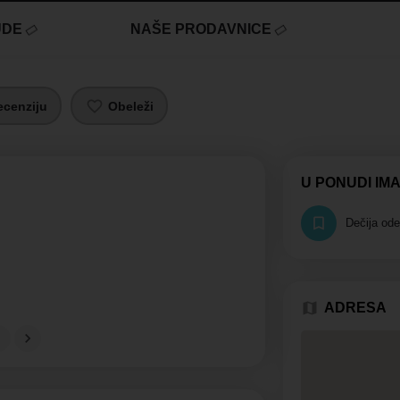
UDE
NAŠE PRODAVNICE
ecenziju
Obeleži
U PONUDI IM
Dečija od
ADRESA