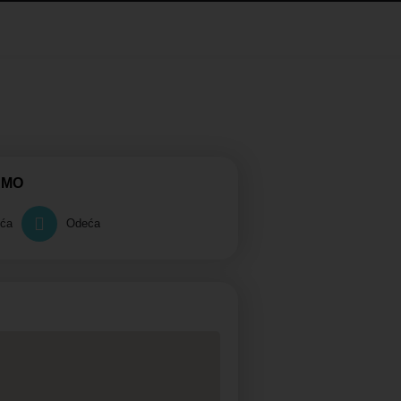
AMO
eća
Odeća