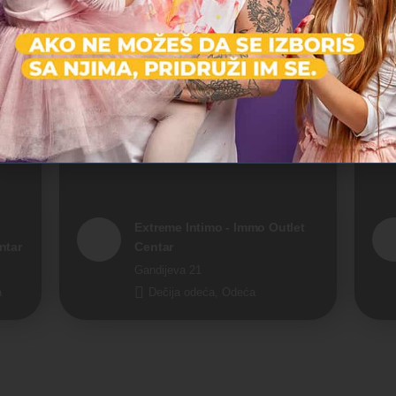
s.Oliver - BEO Shopping Center
Vojislava Ilića 141
Dečija odeća, Odeća
Otvoreno
Ot
Extreme Intimo - Immo Outlet
ntar
Centar
Gandijeva 21
a
Dečija odeća, Odeća