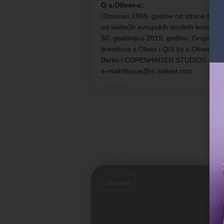
O s.Oliver-u:
Osnovan 1969. godine od strane Bernda
od vodećih evropskih modnih kompanija
50. godišnjicu 2019. godine. Grupa zap
brendova s.Oliver i Q/S by s.Oliver, u 
Berlin i COPENHAGEN STUDIOS.
e-mail:filusce@rs.soliver.com
Otvoreno