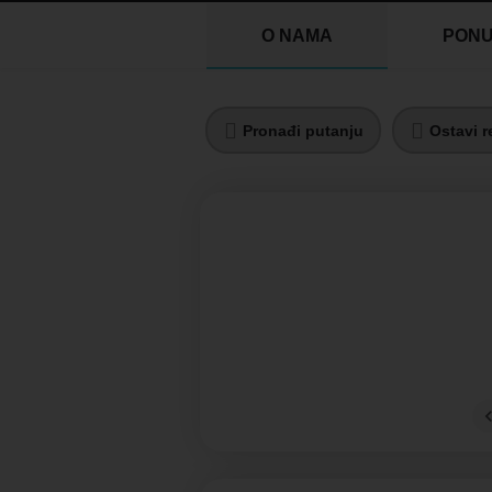
O NAMA
PON
Pronađi putanju
Ostavi r