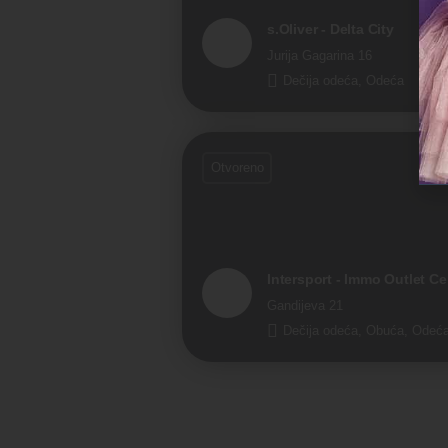
s.Oliver - Delta City
Jurija Gagarina 16
Dečija odeća, Odeća
Otvoreno
Intersport - Immo Outlet Ce
Gandijeva 21
Dečija odeća, Obuća, Odeć