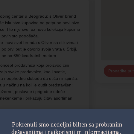
i šoping centar u Beogradu: s.Oliver brend
iže iskustvo kupovine na potpuno novi nivo
. I to nije sve: uz novu kolekciju kupcima
 prvih sto potrošača.
: novi svet brenda s.Oliver sa stilovima i
 prvi put je otvorio svoja vrata u Srbiji,
re se na 650 kvadratnih metara.
oncept prodavnica koja proizvod čini
Pronađite put
ajn svake prodavnice, kao i svetle,
ma neophodnu slobodu da utiču i inspirišu.
u načinu na koji je outfit predstavljen:
ležerne, poslovne i prigodne odeće
anekenkama i prikazuju čitav asortiman
a , s.Oliver I QS by s.Oliver. Obe linije
svečane prilike tako I za svakodnevne.
Pokrenuli smo nedeljni bilten sa probranim
dešavanjima i najkorisnijim informacijama.