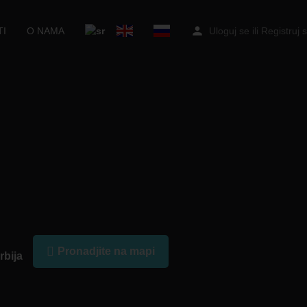
I
O NAMA
Uloguj se
ili
Registruj 
Pronadjite na mapi
rbija