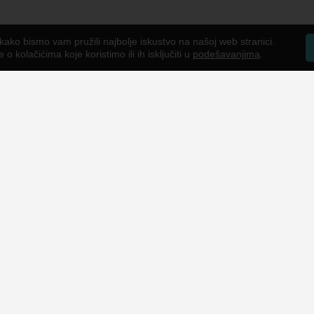
kako bismo vam pružili najbolje iskustvo na našoj web stranici.
o kolačićima koje koristimo ili ih isključiti u
podešavanjima
.