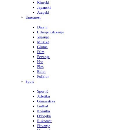
Kineski
Japanski
Arapski
Umetnost
Dizajn
Crtanje i slikanje
Vajanje
Muzika
Gluma
Film
Pevanje
Hor
Ples
Balet
Folklor
Sport
Sportić
Atletika
Gimnastika
Fudbal
Košarka
Odbojka
Rukomet
Plivanje