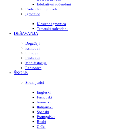
Edukativni rođendani
Rođendani u prirodi
Igraonice
Klasicna igraonica
Tematski rođendani
DEŠAVANJA
Događaji
Kampovi
Filmovi
Predstave
Manifestacije
Radionice
ŠKOLE
Strani jezici
Engleski
Francuski
Nemački
Italijanski
Španski
Portugalski
Ruski
Grčki