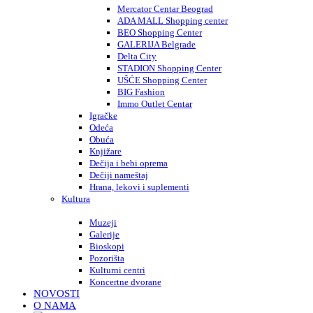
Mercator Centar Beograd
ADA MALL Shopping center
BEO Shopping Center
GALERIJA Belgrade
Delta City
STADION Shopping Center
UŠĆE Shopping Center
BIG Fashion
Immo Outlet Centar
Igračke
Odeća
Obuća
Knjižare
Dečija i bebi oprema
Dečiji nameštaj
Hrana, lekovi i suplementi
Kultura
Muzeji
Galerije
Bioskopi
Pozorišta
Kulturni centri
Koncertne dvorane
NOVOSTI
O NAMA