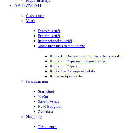
Mapa atrakcija
AKTIVNOSTI
Čuvaonice
Vrtići
Državni vrtići
Privatni vrtići
Internacionalni vrtići
Vodič kroz upis deteta u vrtić
Korak 1 – Razumevanje upisa u državni vrtić
Korak 2 – Priprema dokumentacije
Korak 3 – Prijava
Korak 4 – Praćenje rezultata
Konačan upis u vrtić
Po opštinama
Stari Grad
Vračar
Savski Venac
Novi Beograd
Zvezdara
Shopping
Tržni centri