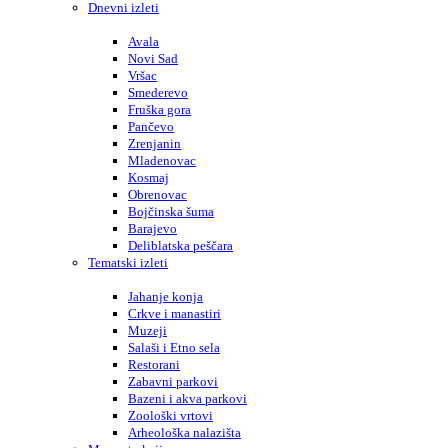
Dnevni izleti
Avala
Novi Sad
Vršac
Smederevo
Fruška gora
Pančevo
Zrenjanin
Mladenovac
Kosmaj
Obrenovac
Bojčinska šuma
Barajevo
Deliblatska peščara
Tematski izleti
Jahanje konja
Crkve i manastiri
Muzeji
Salaši i Etno sela
Restorani
Zabavni parkovi
Bazeni i akva parkovi
Zoološki vrtovi
Arheološka nalazišta