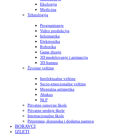
Ekologija
Medicina
Tehnologija
Programiranje
Video produkcija
Informatika
Elektronika
Robotika
Game dizajn
3D modelovanje i animacija
3D štampa
Životne veštine
Intelektualne veštine
Socio-emocionalne veštine
Mentalna aritmetika
Abakus
NLP
Privatne osnovne škole
Privatne srednje škole
Internacionalne škole
Pripremna, dopunska i dodatna nastava
BORAVCI
IZLETI