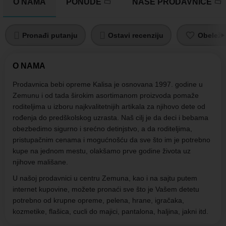
O NAMA
PONUDE
NAŠE PRODAVNICE
Pronađi putanju
Ostavi recenziju
Obeleži
O NAMA
Prodavnica bebi opreme Kalisa je osnovana 1997. godine u
Zemunu i od tada širokim asortimanom proizvoda pomaže
roditeljima u izboru najkvalitetnijih artikala za njihovo dete od
rođenja do predškolskog uzrasta. Naš cilj je da deci i bebama
obezbedimo sigurno i srećno detinjstvo, a da roditeljima,
pristupačnim cenama i mogućnošću da sve što im je potrebno
kupe na jednom mestu, olakšamo prve godine života uz
njihove mališane.
U našoj prodavnici u centru Zemuna, kao i na sajtu putem
internet kupovine, možete pronaći sve što je Vašem detetu
potrebno od krupne opreme, pelena, hrane, igračaka,
kozmetike, flašica, cucli do majici, pantalona, haljina, jakni itd.