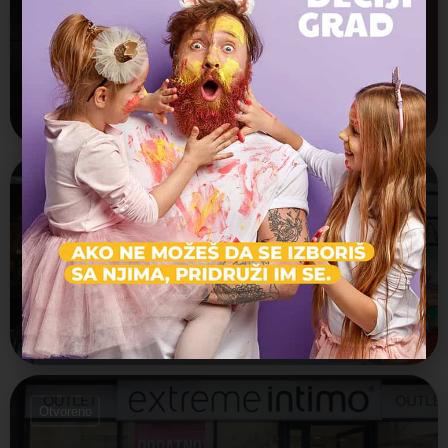
s.Oliver - BEO Shopping Center
Dečija odeća, Odeća
Vojislava Ilića 141
Otvoreno
Intersport - Immo Outlet Centar
Dečija odeća, Obuća, Odeća
Gandijeva 21
Otvoreno