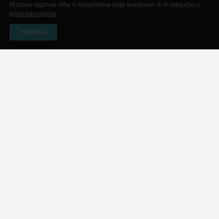
Možete saznati više o kolačićima koje koristimo ili ih isključiti u
podešavanjima
.
PRIHVATI