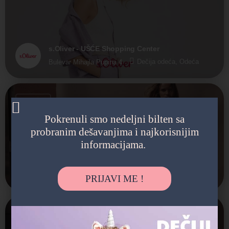
s.Oliver - UŠĆE Shopping Center
Dečija odeća, Odeća
Bulevar Mihajla Pupina 4
Otvoreno
Pokrenuli smo nedeljni bilten sa
probranim dešavanjima i najkorisnijim
informacijama.
s.Oliver - Delta City
Dečija odeća, Odeća
Jurija Gagarina 16
PRIJAVI ME !
Otvoreno