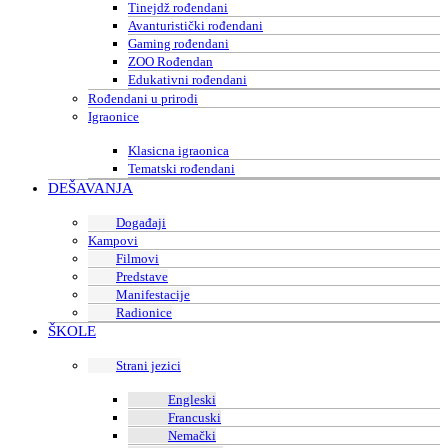
Tinejdž rođendani
Avanturistički rođendani
Gaming rođendani
ZOO Rođendan
Edukativni rođendani
Rođendani u prirodi
Igraonice
Klasicna igraonica
Tematski rođendani
DEŠAVANJA
Događaji
Kampovi
Filmovi
Predstave
Manifestacije
Radionice
ŠKOLE
Strani jezici
Engleski
Francuski
Nemački