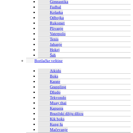
Gimnastika
Fudbal
Košarka
Odbojka
Rukomet
Plivanje
Vaterpolo
Tenis
Jahanje
Hokej
Šah
Borilačke veštine
Aikido
Boks
Karate
Grappling
Džudo
Tekvondo
Muay thai
Kapuera
Brazilski džiju džicu
Kik boks
Kung fu
Mačevanje