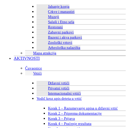
Jahanje konja
Crkve i manastiri
Muzeji
Salaši i Etno sela
Restorani
Zabavni parkovi
Bazeni i akva parkovi
Zoološki vrtovi
Arheološka nalazišta
Mapa atrakcija
AKTIVNOSTI
Čuvaonice
Vrtići
Državni vrtići
Privatni vrtići
Internacionalni vrtići
Vodič kroz upis deteta u vrtić
Korak 1 – Razumevanje upisa u državni vrtić
Korak 2 – Priprema dokumentacije
Korak 3 – Prijava
Korak 4 – Praćenje rezultata