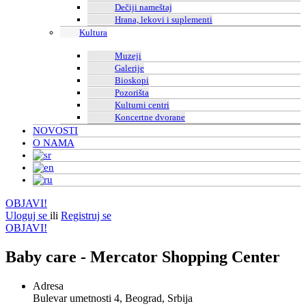
Dečiji nameštaj
Hrana, lekovi i suplementi
Kultura
Muzeji
Galerije
Bioskopi
Pozorišta
Kulturni centri
Koncertne dvorane
NOVOSTI
O NAMA
OBJAVI!
Uloguj se
ili
Registruj se
OBJAVI!
Baby care - Mercator Shopping Center
Adresa
Bulevar umetnosti 4, Beograd, Srbija