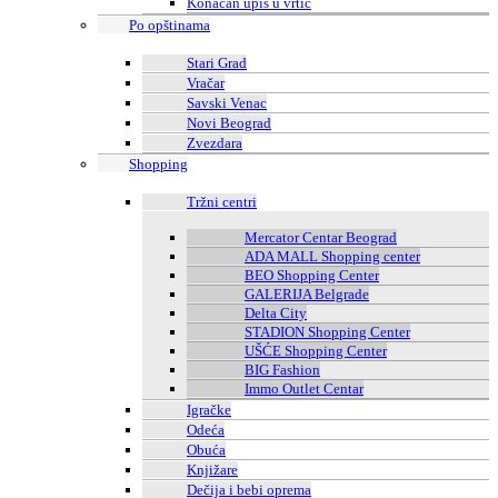
Konačan upis u vrtić
Po opštinama
Stari Grad
Vračar
Savski Venac
Novi Beograd
Zvezdara
Shopping
Tržni centri
Mercator Centar Beograd
ADA MALL Shopping center
BEO Shopping Center
GALERIJA Belgrade
Delta City
STADION Shopping Center
UŠĆE Shopping Center
BIG Fashion
Immo Outlet Centar
Igračke
Odeća
Obuća
Knjižare
Dečija i bebi oprema