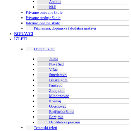
Abakus
NLP
Privatne osnovne škole
Privatne srednje škole
Internacionalne škole
Pripremna, dopunska i dodatna nastava
BORAVCI
IZLETI
Dnevni izleti
Avala
Novi Sad
Vršac
Smederevo
Fruška gora
Pančevo
Zrenjanin
Mladenovac
Kosmaj
Obrenovac
Bojčinska šuma
Barajevo
Deliblatska peščara
Tematski izleti