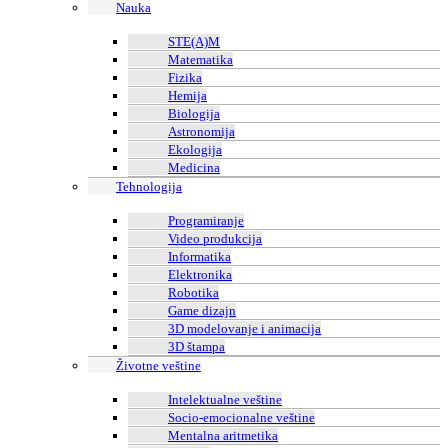
Nauka
STE(A)M
Matematika
Fizika
Hemija
Biologija
Astronomija
Ekologija
Medicina
Tehnologija
Programiranje
Video produkcija
Informatika
Elektronika
Robotika
Game dizajn
3D modelovanje i animacija
3D štampa
Životne veštine
Intelektualne veštine
Socio-emocionalne veštine
Mentalna aritmetika