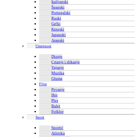
Italijanski
Španski
Portugalski
Ruski
Grčki
Kineski
Japanski
Arapski
Umetnost
Dizajn
Crtanje i slikanje
Vajanje
Muzika
Gluma
Film
Pevanje
Hor
Ples
Balet
Folklor
Sport
Sportić
Atletika