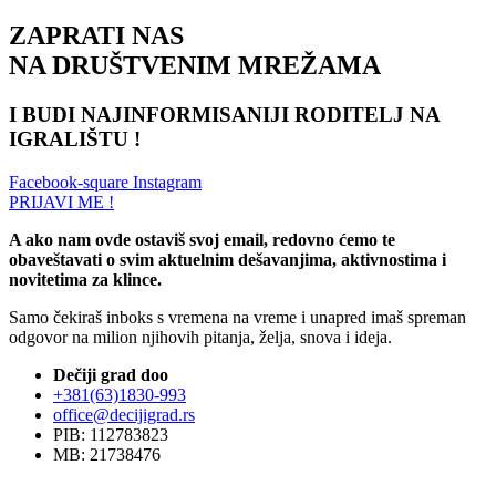
ZAPRATI NAS
NA DRUŠTVENIM MREŽAMA
I BUDI NAJINFORMISANIJI RODITELJ NA
IGRALIŠTU !
Facebook-square
Instagram
PRIJAVI ME !
A ako nam ovde ostaviš svoj email, redovno ćemo te
obaveštavati o svim aktuelnim dešavanjima, aktivnostima i
novitetima za klince.
Samo čekiraš inboks s vremena na vreme i unapred imaš spreman
odgovor na milion njihovih pitanja, želja, snova i ideja.
Dečiji grad doo
+381(63)1830-993
office@decijigrad.rs
PIB: 112783823
MB: 21738476