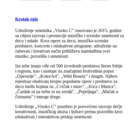
Kratak opis
Udruženje umetnika „Visoko C” osnovano je 2015. godine
sa ciljem razvoja i promocije muzičke i scenske umetnosti za
decu i mlade. Kroz opere za decu, muzičko-scenske
predstave, koncerte i edukativne programe, udruženje na
zabavan i kreativan način približava najmlađima svet
muzike, pozorišta i umetnosti.
Iza sebe imaju više od 500 izvedenih predstava širom Srbije
i regiona, kao i nastupe na značajnim festivalima poput
„Operarije”, „KotorArt”, „Wild Beauty” i drugih. Njihov
repertoar obuhvata brojne popularne opere i predstave za
decu među kojima su „Cvrčak i mrav”, „Ivica i Marica”,
„Čardak ni na nebu ni na zemlji”, „Pepeljuga”, „Mačak u
čizmama” i mnoge druge.
Udruženje „Visoko C” posebno je posvećeno razvoju dečje
kreativnosti, muzičkog ukusa i ljubavi prema pozorištu kroz
edukativan i interaktivan pristup umetnosti.