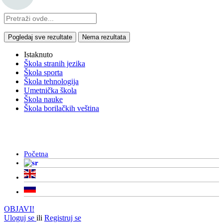
Pogledaj sve rezultate
Nema rezultata
Istaknuto
Škola stranih jezika
Škola sporta
Škola tehnologija
Umetnička škola
Škola nauke
Škola borilačkih veština
Početna
OBJAVI!
Uloguj se
ili
Registruj se