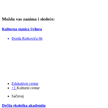
Možda vas zanima i sledeće:
Kulturna stanica Svilara
Đorđa Rajkovića 6b
Edukativni centar
+1
Kulturni centar
Sačuvaj
Dečija ekološka akademija