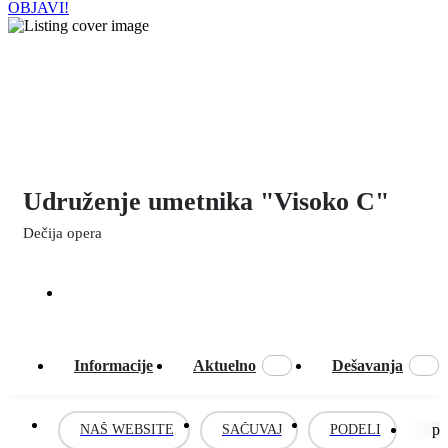
OBJAVI!
Udruženje umetnika "Visoko C"
Dečija opera
Pozovite odmah
Informacije
Aktuelno
Dešavanja
pr
NAŠ WEBSITE
SAČUVAJ
PODELI