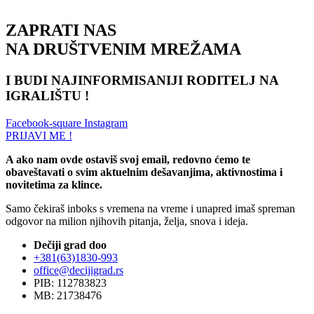
ZAPRATI NAS
NA DRUŠTVENIM MREŽAMA
I BUDI NAJINFORMISANIJI RODITELJ NA
IGRALIŠTU !
Facebook-square
Instagram
PRIJAVI ME !
A ako nam ovde ostaviš svoj email, redovno ćemo te
obaveštavati o svim aktuelnim dešavanjima, aktivnostima i
novitetima za klince.
Samo čekiraš inboks s vremena na vreme i unapred imaš spreman
odgovor na milion njihovih pitanja, želja, snova i ideja.
Dečiji grad doo
+381(63)1830-993
office@decijigrad.rs
PIB: 112783823
MB: 21738476