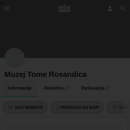
Muzej Tome Rosandica
Informacije
Aktuelno
Dešavanja
NAŠ WEBSITE
PRONADJI NA MAPI
SAČU