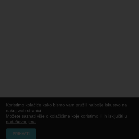
Koristimo kolačiće kako bismo vam pružili najbolje iskustvo na
našoj web stranici.
Možete saznati više o kolačićima koje koristimo ili ih isključiti u
podešavanjima
.
PRIHVATI