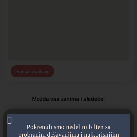
Pronađite putanju
Možda vas zanima i sledeće:
Pokrenuli smo nedeljni bilten sa
probranim dešavanjima i najkorisnijim