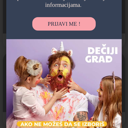
informacijama.
Muzej slatkiša
PRIJAVI ME !
Pajsijeva 1
Muzej
Dom Jevrema Grujića
Svetogorska 17
Muzej