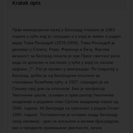
Kratak opis
Први меморијални музеј у Београду отворен је 1963.
године у кући коју је саградио и у којој је живео и радио
вајар Тома Росандић (1878-1958). Тома Росандић је
деловао у Сплиту, Риму, Фиренци и Бечу. Његова
везаност за Београд почела је пре Првог светског рата,
када се доселио и настанио у кући у којој се налази
кафана „?“. Рат је провео у емиграцији. По повратку у
Београд, добио је од Београдске општине за
становање Божићеву кућу, а 1927. саградио је на
Сењаку свој дом са атељеом. Био је професор
Уметничке школе, оснивач и први ректор Уметничке
академије и редовни члан Српске академије наука од
1946. године. Из Београда се преселио у родни Сплит
1955. године. Тестаментом је оставио граду Београду
своју имовину - дом са атељеом и велики број радова,
као и предмете примењене уметности, лична