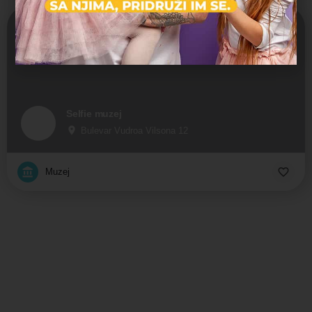
Zatvoreno
Selfie muzej
Bulevar Vudroa Vilsona 12
Muzej