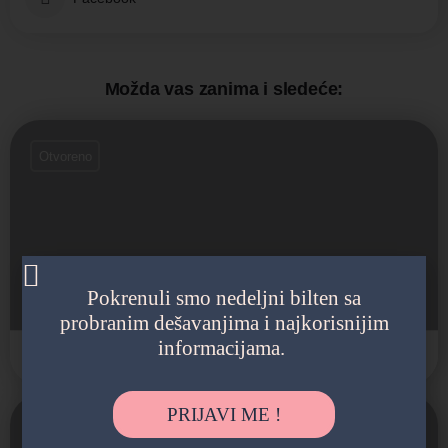
Možda vas zanima i sledeće:
Otvoreno
Salon Muzeja Savremene umetnosti
Pokrenuli smo nedeljni bilten sa
Pariska 14
probranim dešavanjima i najkorisnijim
informacijama.
Galerija
PRIJAVI ME !
Otvoreno