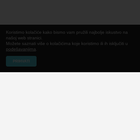
Koristimo kolačiće kako bismo vam pružili najbolje iskustvo na
našoj web stranici.
Možete saznati više o kolačićima koje koristimo ili ih isključiti u
podešavanjima
.
PRIHVATI