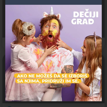
PRODAJNA GALERIJA BEOGRAD
Kosančićev venac 19
Galerija
Otvoreno
Mala Galerija ULUPUDS-a
Uzun Mirkova 12