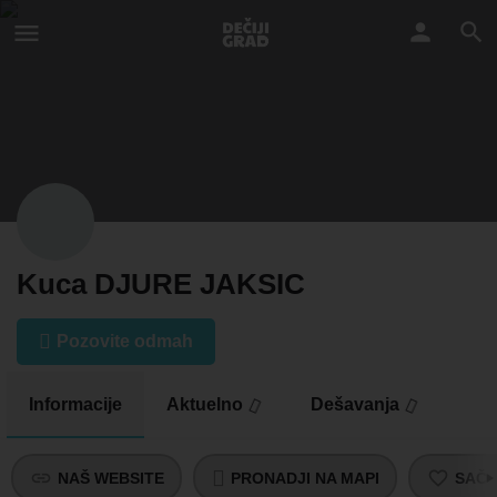
Kuca DJURE JAKSIC
Pozovite odmah
Informacije
Aktuelno
Dešavanja
NAŠ WEBSITE
PRONADJI NA MAPI
SAČU