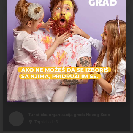
Social Networks
Facebook
Instagram
Možda vas zanima i sledeće:
Otvoreno
Turistička organizacija grada Novog Sada
Trg slobode 3