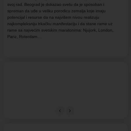
svoj rad. Beograd je dokazao svetu da je sposoban i
spreman da uđe u veliku porodicu zemalja koje imaju
potencijal i resurse da na najvišem nivou realizuju
najkompleksniju trkačku manifestaciju i da stane rame uz
rame sa najvećim svetskim maratonima: Njujork, London,
Pariz, Roterdam…