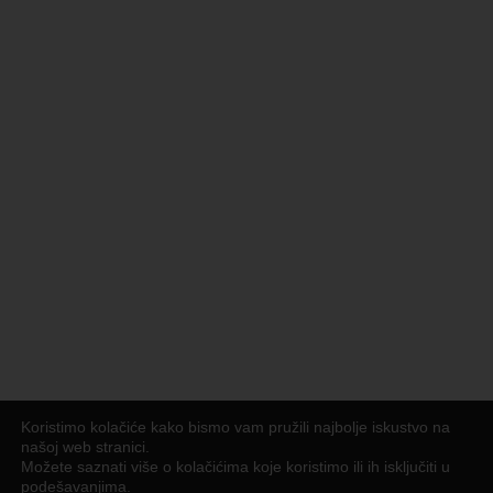
Koristimo kolačiće kako bismo vam pružili najbolje iskustvo na
našoj web stranici.
Možete saznati više o kolačićima koje koristimo ili ih isključiti u
podešavanjima
.