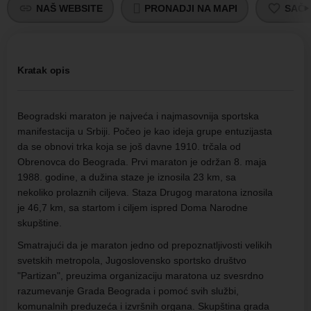
NAŠ WEBSITE
PRONADJI NA MAPI
SAČU
Kratak opis
Beogradski maraton je najveća i najmasovnija sportska
manifestacija u Srbiji. Počeo je kao ideja grupe entuzijasta
da se obnovi trka koja se još davne 1910. trčala od
Obrenovca do Beograda. Prvi maraton je održan 8. maja
1988. godine, a dužina staze je iznosila 23 km, sa
nekoliko prolaznih ciljeva. Staza Drugog maratona iznosila
je 46,7 km, sa startom i ciljem ispred Doma Narodne
skupštine.
Smatrajući da je maraton jedno od prepoznatljivosti velikih
svetskih metropola, Jugoslovensko sportsko društvo
"Partizan", preuzima organizaciju maratona uz svesrdno
razumevanje Grada Beograda i pomoć svih službi,
komunalnih preduzeća i izvršnih organa. Skupština grada