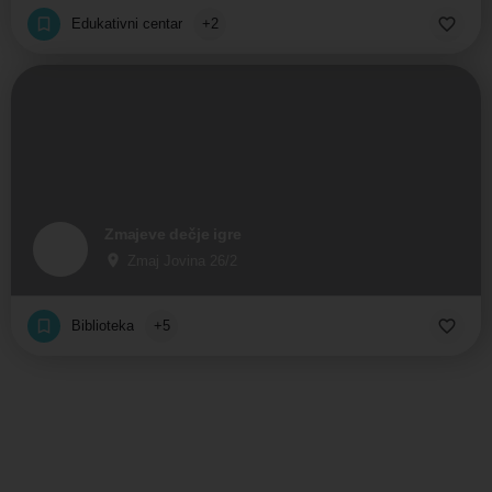
Edukativni centar
+2
Zmajeve dečje igre
Zmaj Jovina 26/2
Biblioteka
+5