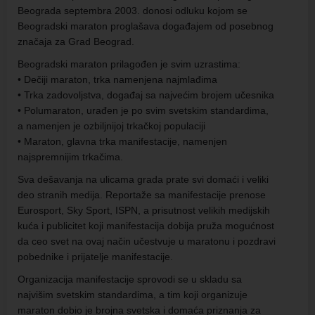
Beograda septembra 2003. donosi odluku kojom se
Beogradski maraton proglašava događajem od posebnog
značaja za Grad Beograd.
Beogradski maraton prilagođen je svim uzrastima:
• Dečiji maraton, trka namenjena najmlađima
• Trka zadovoljstva, događaj sa najvećim brojem učesnika
• Polumaraton, urađen je po svim svetskim standardima,
a namenjen je ozbiljnijoj trkačkoj populaciji
• Maraton, glavna trka manifestacije, namenjen
najspremnijim trkačima.
Sva dešavanja na ulicama grada prate svi domaći i veliki
deo stranih medija. Reportaže sa manifestacije prenose
Eurosport, Sky Sport, ISPN, a prisutnost velikih medijskih
kuća i publicitet koji manifestacija dobija pruža mogućnost
da ceo svet na ovaj način učestvuje u maratonu i pozdravi
pobednike i prijatelje manifestacije.
Organizacija manifestacije sprovodi se u skladu sa
najvišim svetskim standardima, a tim koji organizuje
maraton dobio je brojna svetska i domaća priznanja za