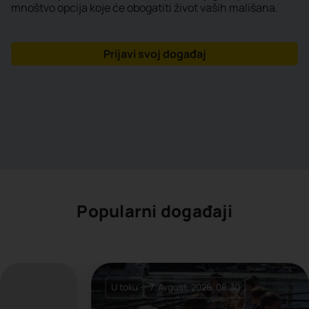
mnoštvo opcija koje će obogatiti život vaših mališana.
Prijavi svoj događaj
Popularni događaji
U toku
7. Avgust, 2026. 08:30