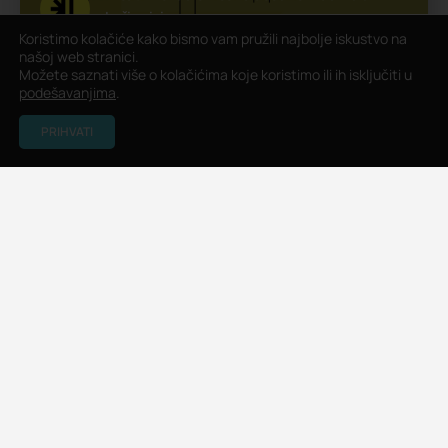
Ložionici
Koristimo kolačiće kako bismo vam pružili najbolje iskustvo na
Cena: Besplatno
Ložionica
Radionica
našoj web stranici.
Možete saznati više o kolačićima koje koristimo ili ih isključiti u
podešavanjima
.
Ložionica
PRIHVATI
Uskoro
8. Avgust, 2026. 12:00
Letnja škola naučno istraživačkih radionica za
decu u Prirodnjačkom muzeju
Prirodnjački muzej Beograd
Radionica
Galerija Prirodnjačkog muzeja