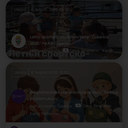
Uskoro
8. Avgust, 2026. 08:30
Letnji sportsko-obrazovni kamp "Čukarica
2026" na Adi Ciganliji
Cena: Besplatno
Opština Čukarica
Kamp
Uskoro
8. Avgust, 2026. 10:00
Besplatna kreativna radionica za decu "Torbica
po mom ukusu"
Cena: Besplatno
Kulturni centar Čukarica
Kamp, Radionica