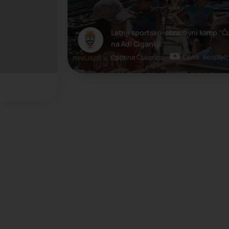
Letnji sportsko-obrazovni kamp "Čukarica 2026"
na Adi Ciganliji
Cena: Besplatno
Opština Čukarica
Kamp