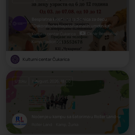
Besplatna kreativna radionica za decu
"Dekorativne majstorije malih umetnika"
Cena: Besplatno
Kulturni centar Čukarica
Kamp, Radionica
Kulturni centar Čukarica
U toku
7. Avgust, 2026. 18:00
Noćenje u kampu sa šatorima u Roller Land-u
Roller Land
Kamp, Žurka