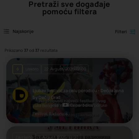
Pretraži sve događaje
pomoću filtera
Najskorije
Filteri
Prikazano
37
od
37
rezultata
Uskoro
22. Avgust, 2026. 17:00
Ljubav festival za celu porodicu - Dečija zona
by Dečiji Grad
Cena: 3 sms poruke
Luka Beograd
Festival, Radionica
Završeno
7. Avgust, 2026. 10:00