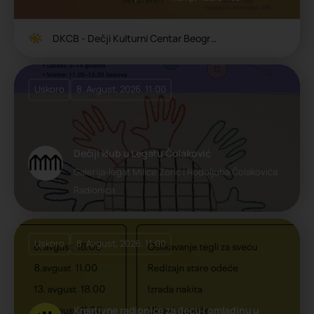
DKCB - Dečji Kulturni Centar Beograda
Uskoro
8. Avgust, 2026. 11:00
Dečiji klub u Legatu Čolaković
Galerija-legat Milice Zorić i Rodoljuba Čolakovića
Radionica
Uskoro
8. Avgust, 2026. 11:00
Kreativne radionice za decu i omladinu u