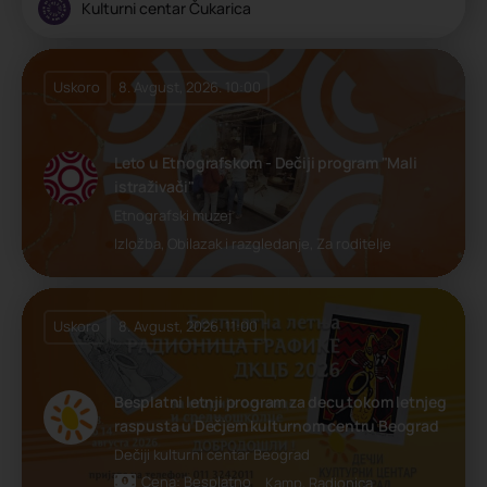
Kulturni centar Čukarica
Uskoro
8. Avgust, 2026. 10:00
Leto u Etnografskom - Dečiji program "Mali
istraživači"
Etnografski muzej
Izložba, Obilazak i razgledanje, Za roditelje
Uskoro
8. Avgust, 2026. 11:00
Besplatni letnji program za decu tokom letnjeg
raspusta u Dečjem kulturnom centru Beograd
Dečiji kulturni centar Beograd
Cena: Besplatno
Kamp, Radionica