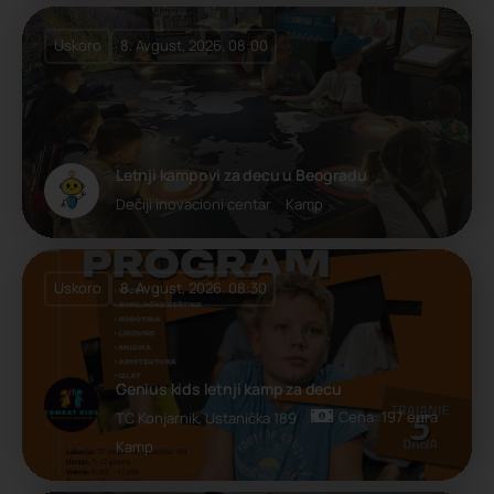
Uskoro
8. Avgust, 2026. 08:00
Letnji kampovi za decu u Beogradu
Dečiji inovacioni centar
Kamp
Uskoro
8. Avgust, 2026. 08:30
Genius kids letnji kamp za decu
Cena: 197 eura
TC Konjarnik, Ustanička 189
Kamp