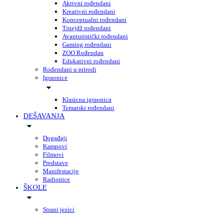
Aktivni rođendani
Kreativni rođendani
Konceptualni rođendani
Tinejdž rođendani
Avanturistički rođendani
Gaming rođendani
ZOO Rođendan
Edukativni rođendani
Rođendani u prirodi
Igraonice
Klasicna igraonica
Tematski rođendani
DEŠAVANJA
Događaji
Kampovi
Filmovi
Predstave
Manifestacije
Radionice
ŠKOLE
Strani jezici