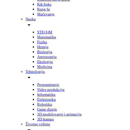
Kik boks
Kung fu
Mačevanje
Nauka
STE(A)M
Matematika
Fizika
Hemija
Biologija
Astronomija
Ekologija
Medicina
Tehnologija
Programiranje
Video produkcija
Informatika
Elektronika
Robotika
Game dizajn
3D modelovanje i animacija
3D štampa
Životne veštine