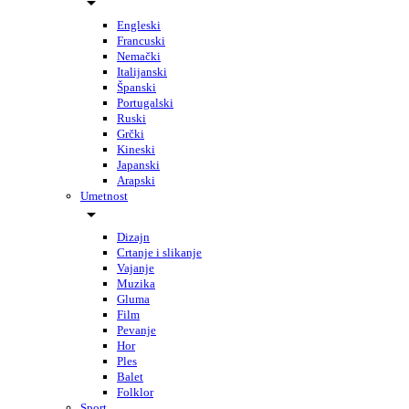
Engleski
Francuski
Nemački
Italijanski
Španski
Portugalski
Ruski
Grčki
Kineski
Japanski
Arapski
Umetnost
Dizajn
Crtanje i slikanje
Vajanje
Muzika
Gluma
Film
Pevanje
Hor
Ples
Balet
Folklor
Sport