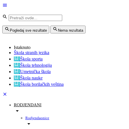
Pogledaj sve rezultate
Nema rezultata
Istaknuto
Škola stranih jezika
Škola sporta
Škola tehnologija
Umetnička škola
Škola nauke
Škola borilačkih veština
RODJENDANI
Rodjendaonice