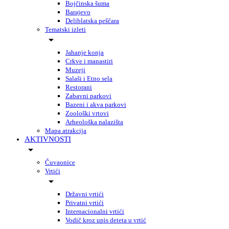
Bojčinska šuma
Barajevo
Deliblatska peščara
Tematski izleti
Jahanje konja
Crkve i manastiri
Muzeji
Salaši i Etno sela
Restorani
Zabavni parkovi
Bazeni i akva parkovi
Zoološki vrtovi
Arheološka nalazišta
Mapa atrakcija
AKTIVNOSTI
Čuvaonice
Vrtići
Državni vrtići
Privatni vrtići
Internacionalni vrtići
Vodič kroz upis deteta u vrtić