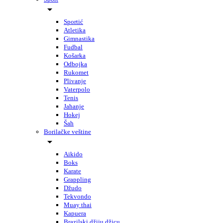
Sportić
Atletika
Gimnastika
Fudbal
Košarka
Odbojka
Rukomet
Plivanje
Vaterpolo
Tenis
Jahanje
Hokej
Šah
Borilačke veštine
Aikido
Boks
Karate
Grappling
Džudo
Tekvondo
Muay thai
Kapuera
Brazilski džiju džicu