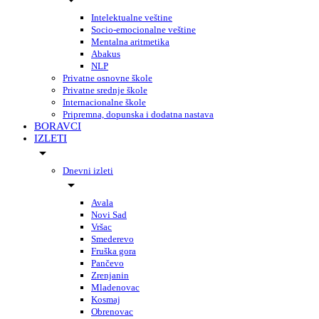
Intelektualne veštine
Socio-emocionalne veštine
Mentalna aritmetika
Abakus
NLP
Privatne osnovne škole
Privatne srednje škole
Internacionalne škole
Pripremna, dopunska i dodatna nastava
BORAVCI
IZLETI
Dnevni izleti
Avala
Novi Sad
Vršac
Smederevo
Fruška gora
Pančevo
Zrenjanin
Mladenovac
Kosmaj
Obrenovac