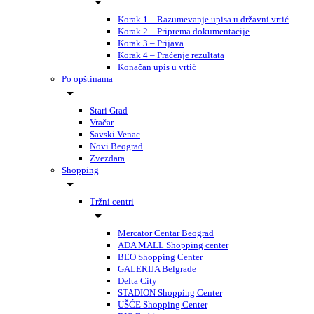
Korak 1 – Razumevanje upisa u državni vrtić
Korak 2 – Priprema dokumentacije
Korak 3 – Prijava
Korak 4 – Praćenje rezultata
Konačan upis u vrtić
Po opštinama
Stari Grad
Vračar
Savski Venac
Novi Beograd
Zvezdara
Shopping
Tržni centri
Mercator Centar Beograd
ADA MALL Shopping center
BEO Shopping Center
GALERIJA Belgrade
Delta City
STADION Shopping Center
UŠĆE Shopping Center