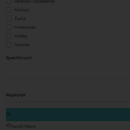
Obilazak i razgledanje
Konkurs
Žurka
Predavanje
Izložba
Seminar
Specifičnosti:
Najskorije
Poništi filtere