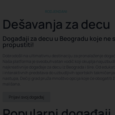
RODJENDANI
DEŠAVANJA
Š
Dešavanja za decu
Događaji za decu u Beogradu koje ne 
propustiti!
Dobrodošli na ultimativnu destinaciju za pronalaženje događ
Naša platforma je sveobuhvatan vodič koji okuplja najuzbudlji
najkreativnije događaje za decu iz Beograda i šire. Od edukat
i interaktivnih predstava do uzbudljivih sportskih takmičenja
nastupa, Dečiji grad pruža mnoštvo opcija koje će obogatiti ž
mališana.
Prijavi svoj događaj
Popularni događaji