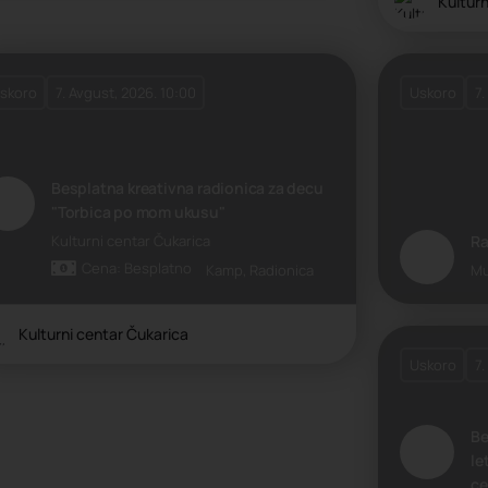
Kulturn
skoro
7. Avgust, 2026. 10:00
Uskoro
7.
Besplatna kreativna radionica za decu
"Torbica po mom ukusu"
Kulturni centar Čukarica
Ra
Cena: Besplatno
Kamp, Radionica
Mu
Kulturni centar Čukarica
Uskoro
7.
Be
le
ce