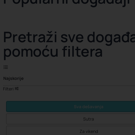
Pretraži sve događ
pomoću filtera
Najskorije
Filteri
Sva dešavanja
Sutra
Za vikend