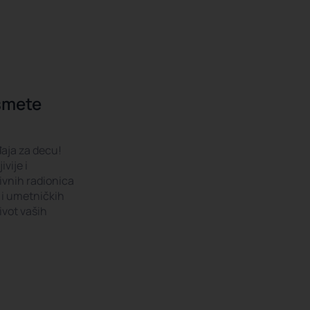
KOLE
BORAVCI
IZLETI
AKTIVNOSTI
NOVOSTI
smete
aja za decu!
vije i
ivnih radionica
 i umetničkih
ivot vaših