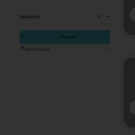
Najskorije
Pretraži
Poništi filtere
U