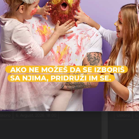
Letnji kampovi za decu u Beogradu
TC
Dečiji inovacioni centar
Kamp
 toku
6. Avgust, 2026. 08:30
U toku
6.
Letnji sportsko-obrazovni kamp
Le
"Čukarica 2026" na Adi Ciganliji
"M
Cena: Besplatno
Opština Čukarica
Et
Kamp
Iz
skoro
6. Avgust, 2026. 18:00
Uskoro
6.