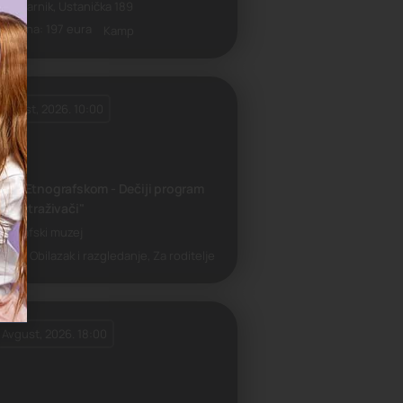
 Konjarnik, Ustanička 189
Cena: 197 eura
Kamp
 Avgust, 2026. 10:00
to u Etnografskom - Dečiji program
ali istraživači"
nografski muzej
ložba, Obilazak i razgledanje, Za roditelje
 Avgust, 2026. 18:00