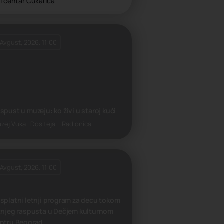
i centar Čukarica
 Avgust, 2026. 11:00
spust u muzeju: ko živi u staroj kući
zej Vuka i Dositeja
Radionica
 Avgust, 2026. 11:00
splatni letnji program za decu tokom
tnjeg raspusta u Dečjem kulturnom
ntru Beograd