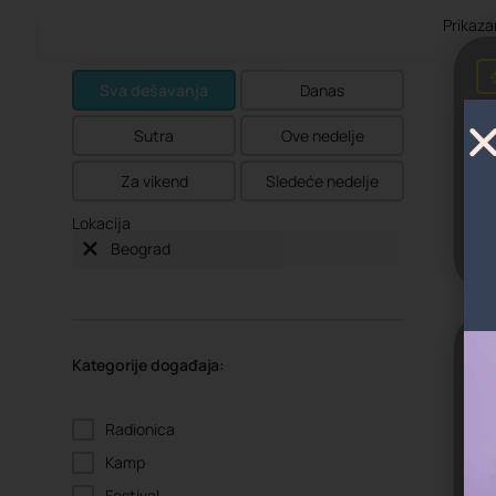
Prikaz
Sva dešavanja
Danas
Sutra
Ove nedelje
Za vikend
Sledeće nedelje
Lokacija
Beograd
U
Kategorije događaja:
Radionica
Kamp
Festival