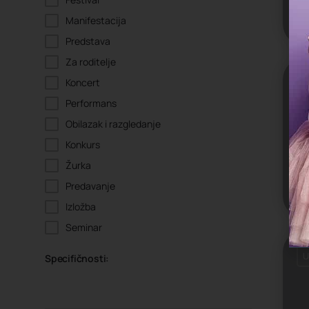
Manifestacija
Predstava
Za roditelje
Koncert
U
Performans
Obilazak i razgledanje
Konkurs
Žurka
Predavanje
Izložba
Seminar
U
Specifičnosti: