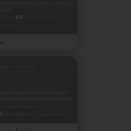
eativne radionice za decu i omladinu u
žionici
Cena: Besplatno
anje
žionica
dionica
ica
 Avgust, 2026. 10:00
splatna kreativna radionica za decu
ekorativne majstorije malih umetnika"
lturni centar Čukarica
Cena: Besplatno
Kamp, Radionica