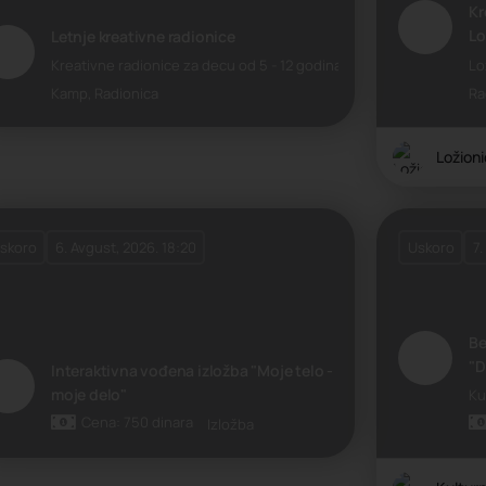
Kr
Lo
Letnje kreativne radionice
Kreativne radionice za decu od 5 - 12 godina. Crtanje, slikanje i vaj
Lo
Kamp, Radionica
Ra
Ložion
skoro
6. Avgust, 2026. 18:20
Uskoro
7.
Be
"D
Interaktivna vođena izložba "Moje telo -
moje delo"
Ku
Cena: 750 dinara
Izložba