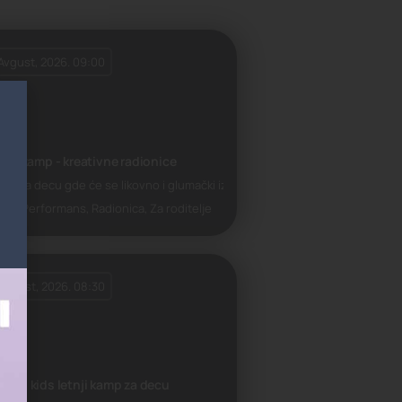
 Avgust, 2026. 09:00
tnji kamp - kreativne radionice
tak za decu gde će se likovno i glumački izraziti
mp, Performans, Radionica, Za roditelje
 Avgust, 2026. 08:30
nius kids letnji kamp za decu