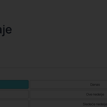
aje
Danas
Ove nedelje
Sledeće nedelj