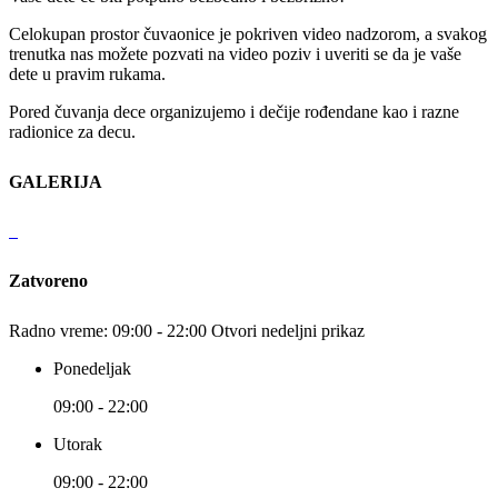
Celokupan prostor čuvaonice je pokriven video nadzorom, a svakog
trenutka nas možete pozvati na video poziv i uveriti se da je vaše
dete u pravim rukama.
Pored čuvanja dece organizujemo i dečije rođendane kao i razne
radionice za decu.
GALERIJA
Zatvoreno
Radno vreme:
09:00 - 22:00
Otvori nedeljni prikaz
Ponedeljak
09:00 - 22:00
Utorak
09:00 - 22:00