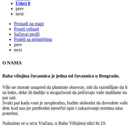
Utisci
0
prev
next
Pronađi na mapi
Poseti vebsajt
Sačuvaj profil
Podeli sa prijateljima
prev
next
O NAMA
Baba višnjina čuvaonica je jedna od čuvaonica u Beogradu.
Više ne morate unapred da planirate obaveze, niti da razmišljate da li
su bake, deke ili dadilje u mogućnosti da pričuvaju vaše mališane na
par sati.
Svaki put kada vam je neophodno, budite slobodni da dovedete vaše
dete kod nas jer prethodni mesečni upis i zakazivanje termina nisu
potrebni.
Nalazimo se u srcu Vračara, u Baba Višnjinoj ulici br.19.