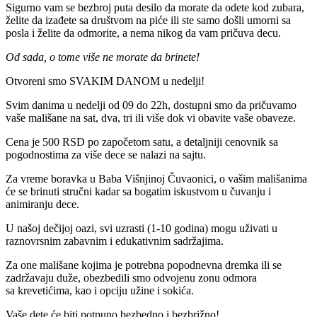
Sigurno vam se bezbroj puta desilo da morate da odete kod zubara,
želite da izađete sa društvom na piće ili ste samo došli umorni sa
posla i želite da odmorite, a nema nikog da vam pričuva decu.
Od sada, o tome više ne morate da brinete!
Otvoreni smo SVAKIM DANOM u nedelji!
Svim danima u nedelji od 09 do 22h, dostupni smo da pričuvamo
vaše mališane na sat, dva, tri ili više dok vi obavite vaše obaveze.
Cena je 500 RSD po započetom satu, a detaljniji cenovnik sa
pogodnostima za više dece se nalazi na sajtu.
Za vreme boravka u Baba Višnjinoj Čuvaonici, o vašim mališanima
će se brinuti stručni kadar sa bogatim iskustvom u čuvanju i
animiranju dece.
U našoj dečijoj oazi, svi uzrasti (1-10 godina) mogu uživati u
raznovrsnim zabavnim i edukativnim sadržajima.
Za one mališane kojima je potrebna popodnevna dremka ili se
zadržavaju duže, obezbedili smo odvojenu zonu odmora
sa krevetićima, kao i opciju užine i sokića.
Vaše dete će biti potpuno bezbedno i bezbrižno!