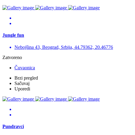
Jungle fun
Nebojšina 43, Beograd, Srbija, 44.79362, 20.46776
Zatvoreno
Čuvaonica
Brzi pregled
Sačuvaj
Uporedi
Pundravci