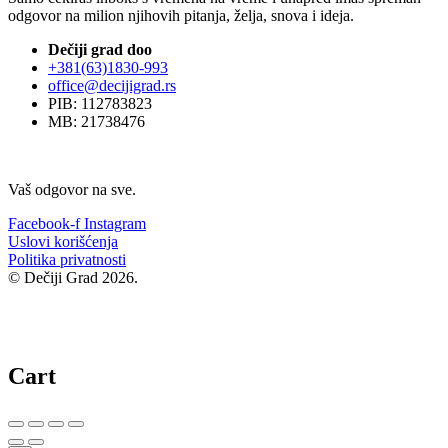
odgovor na milion njihovih pitanja, želja, snova i ideja.
Dečiji grad doo
+381(63)1830-993
office@decijigrad.rs
PIB: 112783823
MB: 21738476
Vaš odgovor na sve.
Facebook-f
Instagram
Uslovi korišćenja
Politika privatnosti
© Dečiji Grad 2026.
Cart