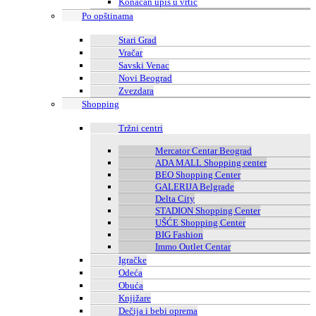
Konačan upis u vrtić
Po opštinama
Stari Grad
Vračar
Savski Venac
Novi Beograd
Zvezdara
Shopping
Tržni centri
Mercator Centar Beograd
ADA MALL Shopping center
BEO Shopping Center
GALERIJA Belgrade
Delta City
STADION Shopping Center
UŠĆE Shopping Center
BIG Fashion
Immo Outlet Centar
Igračke
Odeća
Obuća
Knjižare
Dečija i bebi oprema