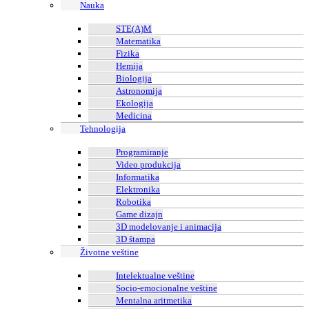
Nauka
STE(A)M
Matematika
Fizika
Hemija
Biologija
Astronomija
Ekologija
Medicina
Tehnologija
Programiranje
Video produkcija
Informatika
Elektronika
Robotika
Game dizajn
3D modelovanje i animacija
3D štampa
Životne veštine
Intelektualne veštine
Socio-emocionalne veštine
Mentalna aritmetika