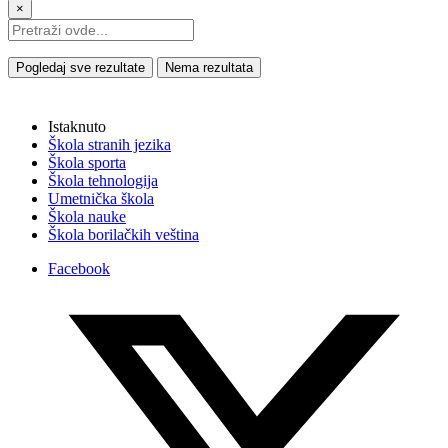
×
Pogledaj sve rezultate
Nema rezultata
Istaknuto
Škola stranih jezika
Škola sporta
Škola tehnologija
Umetnička škola
Škola nauke
Škola borilačkih veština
Facebook