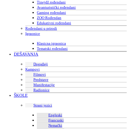
Tinejdž rođendani
Avanturistički rođendani
Gaming rođendani
ZOO Rođendan
Edukativni rođendani
Rođendani u prirodi
Igraonice
Klasicna igraonica
Tematski rođendani
DEŠAVANJA
Događaji
Kampovi
Filmovi
Predstave
Manifestacije
Radionice
ŠKOLE
Strani jezici
Engleski
Francuski
Nemački