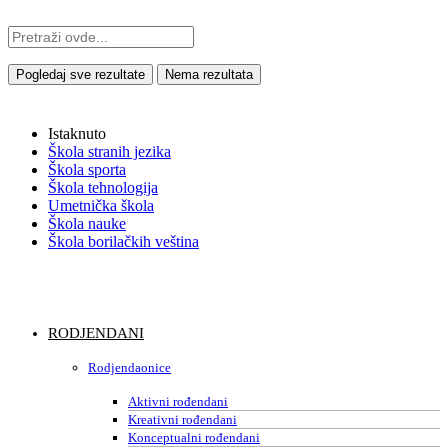
Pogledaj sve rezultate
Nema rezultata
Istaknuto
Škola stranih jezika
Škola sporta
Škola tehnologija
Umetnička škola
Škola nauke
Škola borilačkih veština
RODJENDANI
Rodjendaonice
Aktivni rođendani
Kreativni rođendani
Konceptualni rođendani