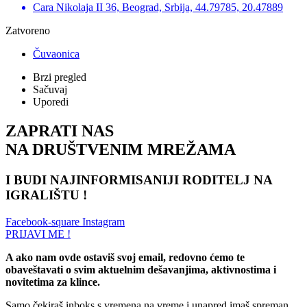
Cara Nikolaja II 36, Beograd, Srbija, 44.79785, 20.47889
Zatvoreno
Čuvaonica
Brzi pregled
Sačuvaj
Uporedi
ZAPRATI NAS
NA DRUŠTVENIM MREŽAMA
I BUDI NAJINFORMISANIJI RODITELJ NA
IGRALIŠTU !
Facebook-square
Instagram
PRIJAVI ME !
A ako nam ovde ostaviš svoj email, redovno ćemo te
obaveštavati o svim aktuelnim dešavanjima, aktivnostima i
novitetima za klince.
Samo čekiraš inboks s vremena na vreme i unapred imaš spreman