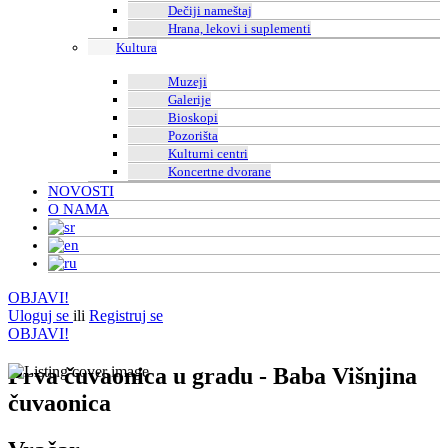
Dečiji nameštaj
Hrana, lekovi i suplementi
Kultura
Muzeji
Galerije
Bioskopi
Pozorišta
Kulturni centri
Koncertne dvorane
NOVOSTI
O NAMA
OBJAVI!
Uloguj se
ili
Registruj se
OBJAVI!
Prva čuvaonica u gradu - Baba Višnjina
čuvaonica