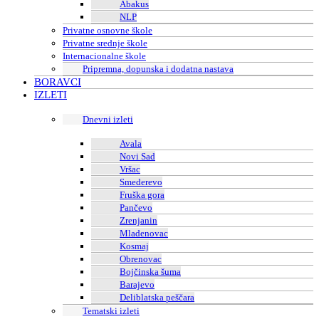
Abakus
NLP
Privatne osnovne škole
Privatne srednje škole
Internacionalne škole
Pripremna, dopunska i dodatna nastava
BORAVCI
IZLETI
Dnevni izleti
Avala
Novi Sad
Vršac
Smederevo
Fruška gora
Pančevo
Zrenjanin
Mladenovac
Kosmaj
Obrenovac
Bojčinska šuma
Barajevo
Deliblatska peščara
Tematski izleti