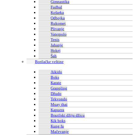
Gimnastika
Fudbal
Košarka
Odbojka
Rukomet
Plivanje
Vaterpolo
Tenis
Jahanje
Hokej
Šah
Borilačke veštine
Aikido
Boks
Karate
Grappling
Džudo
Tekvondo
Muay thai
Kapuera
Brazilski džiju džicu
Kik boks
Kung fu
Mačevanje