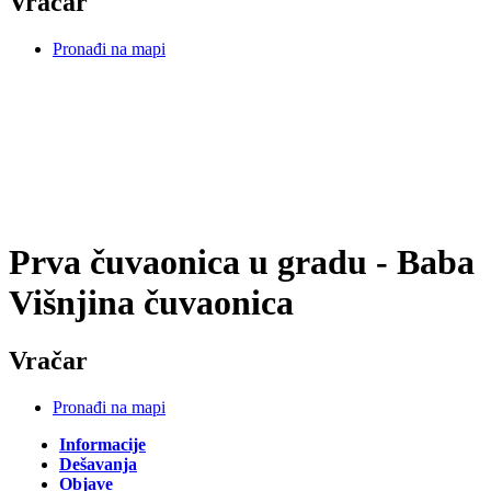
Vračar
Pronađi na mapi
Prva čuvaonica u gradu - Baba
Višnjina čuvaonica
Vračar
Pronađi na mapi
Informacije
Dešavanja
Objave