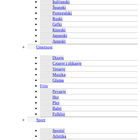
Italijanski
Španski
Portugalski
Ruski
Grčki
Kineski
Japanski
Arapski
Umetnost
Dizajn
Crtanje i slikanje
Vajanje
Muzika
Gluma
Film
Pevanje
Hor
Ples
Balet
Folklor
Sport
Sportić
Atletika