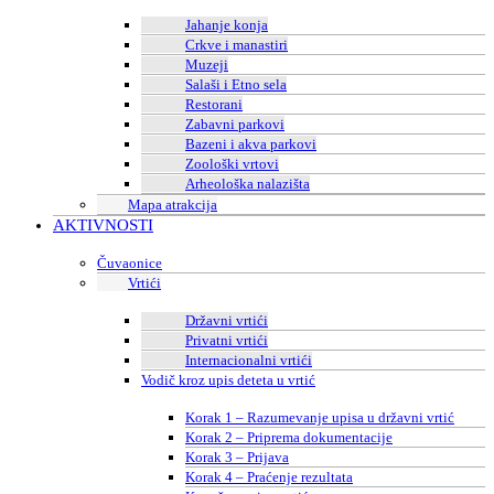
Jahanje konja
Crkve i manastiri
Muzeji
Salaši i Etno sela
Restorani
Zabavni parkovi
Bazeni i akva parkovi
Zoološki vrtovi
Arheološka nalazišta
Mapa atrakcija
AKTIVNOSTI
Čuvaonice
Vrtići
Državni vrtići
Privatni vrtići
Internacionalni vrtići
Vodič kroz upis deteta u vrtić
Korak 1 – Razumevanje upisa u državni vrtić
Korak 2 – Priprema dokumentacije
Korak 3 – Prijava
Korak 4 – Praćenje rezultata