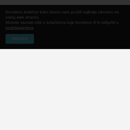
Koristimo kolačiće kako bismo vam pružili najbolje iskustvo na
našoj web stranici.
Možete saznati više o kolačićima koje koristimo ili ih isključiti u
podešavanjima
.
PRIHVATI