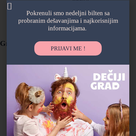
tatasaurus
Pokrenuli smo nedeljni bilten sa
probranim dešavanjima i najkorisnijim
informacijama.
Gradski parkovi i šume
PRIJAVI ME !
"Deca su satima trčala, istraživala i igrala
se, a čim smo stigli kući su popadali od
umora. Ovo je bio najopušteniji rođendan
koji pamtimo."
Magdalena P.
Zvezdara