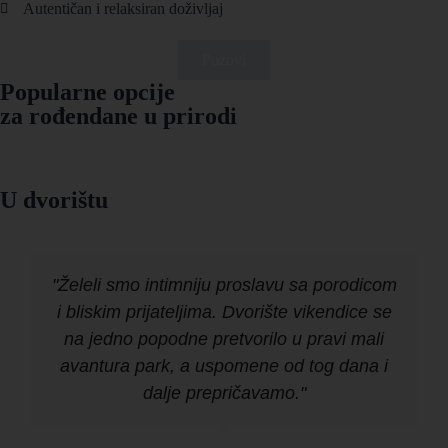
Autentičan i relaksiran doživljaj
Pozovi
Popularne opcije
za rođendane u prirodi
U dvorištu
"Želeli smo intimniju proslavu sa porodicom
i bliskim prijateljima. Dvorište vikendice se
na jedno popodne pretvorilo u pravi mali
avantura park, a uspomene od tog dana i
dalje prepričavamo."