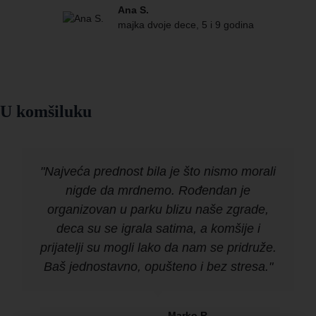
Ana S.
majka dvoje dece, 5 i 9 godina
U komšiluku
"Najveća prednost bila je što nismo morali
nigde da mrdnemo. Rođendan je
organizovan u parku blizu naše zgrade,
deca su se igrala satima, a komšije i
prijatelji su mogli lako da nam se pridruže.
Baš jednostavno, opušteno i bez stresa."
Marko R.