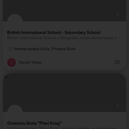
British International School - Secondary School
British International School u Beogradu pruža obrazovanje na engleskom jeziku u skladu sa najvišim…
Internacionalna škola, Privatna škola
Savski Venac
Osnovna škola "Plavi Krug"
U Osnovnoj školi "Plavi Krug" svakom učeniku je omogućeno bezbedno školovanje uz podsticaje i poštovanje…