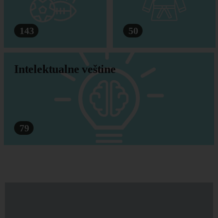
143
50
Intelektualne veštine
79