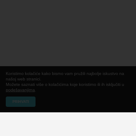
Koristimo kolačiće kako bismo vam pružili najbolje iskustvo na
našoj web stranici.
Možete saznati više o kolačićima koje koristimo ili ih isključiti u
podešavanjima
.
PRIHVATI