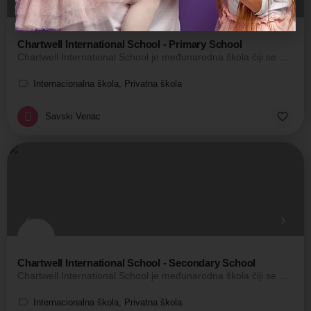
Chartwell International School - Primary School
Chartwell International School je međunarodna škola čiji se nastavni plan i program zasniva na britanskom…
Internacionalna škola, Privatna škola
Savski Venac
Chartwell International School - Secondary School
Chartwell International School je međunarodna škola čiji se nastavni plan i program zasniva na britanskom…
Internacionalna škola, Privatna škola