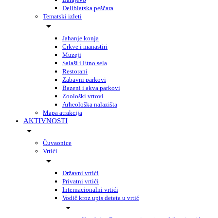
Deliblatska peščara
Tematski izleti
Jahanje konja
Crkve i manastiri
Muzeji
Salaši i Etno sela
Restorani
Zabavni parkovi
Bazeni i akva parkovi
Zoološki vrtovi
Arheološka nalazišta
Mapa atrakcija
AKTIVNOSTI
Čuvaonice
Vrtići
Državni vrtići
Privatni vrtići
Internacionalni vrtići
Vodič kroz upis deteta u vrtić