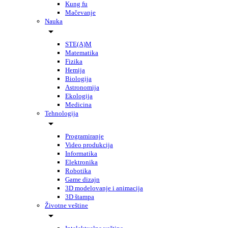
Kung fu
Mačevanje
Nauka
STE(A)M
Matematika
Fizika
Hemija
Biologija
Astronomija
Ekologija
Medicina
Tehnologija
Programiranje
Video produkcija
Informatika
Elektronika
Robotika
Game dizajn
3D modelovanje i animacija
3D štampa
Životne veštine