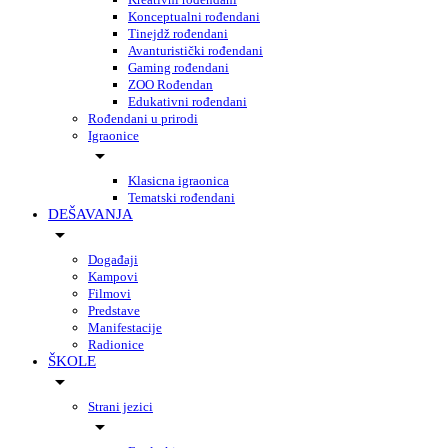
Konceptualni rođendani
Tinejdž rođendani
Avanturistički rođendani
Gaming rođendani
ZOO Rođendan
Edukativni rođendani
Rođendani u prirodi
Igraonice
Klasicna igraonica
Tematski rođendani
DEŠAVANJA
Događaji
Kampovi
Filmovi
Predstave
Manifestacije
Radionice
ŠKOLE
Strani jezici