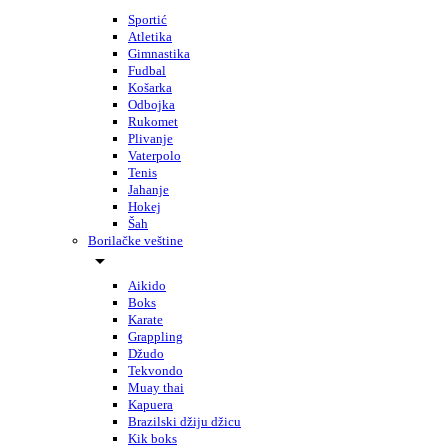
Sportić
Atletika
Gimnastika
Fudbal
Košarka
Odbojka
Rukomet
Plivanje
Vaterpolo
Tenis
Jahanje
Hokej
Šah
Borilačke veštine
Aikido
Boks
Karate
Grappling
Džudo
Tekvondo
Muay thai
Kapuera
Brazilski džiju džicu
Kik boks