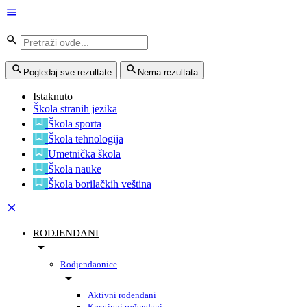
Pogledaj sve rezultate
Nema rezultata
Istaknuto
Škola stranih jezika
Škola sporta
Škola tehnologija
Umetnička škola
Škola nauke
Škola borilačkih veština
RODJENDANI
Rodjendaonice
Aktivni rođendani
Kreativni rođendani