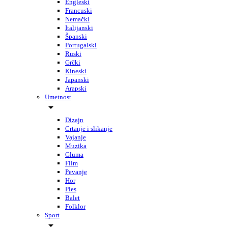
Engleski
Francuski
Nemački
Italijanski
Španski
Portugalski
Ruski
Grčki
Kineski
Japanski
Arapski
Umetnost
Dizajn
Crtanje i slikanje
Vajanje
Muzika
Gluma
Film
Pevanje
Hor
Ples
Balet
Folklor
Sport