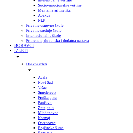
Intelektualne veštine
Socio-emocionalne veštine
Mentalna aritmetika
Abakus
NLP
Privatne osnovne škole
Privatne srednje škole
Internacionalne škole
Pripremna, dopunska i dodatna nastava
BORAVCI
IZLETI
Dnevni izleti
Avala
Novi Sad
Vršac
Smederevo
Fruška gora
Pančevo
Zrenjanin
Mladenovac
Kosmaj
Obrenovac
Bojčinska šuma
Barajevo