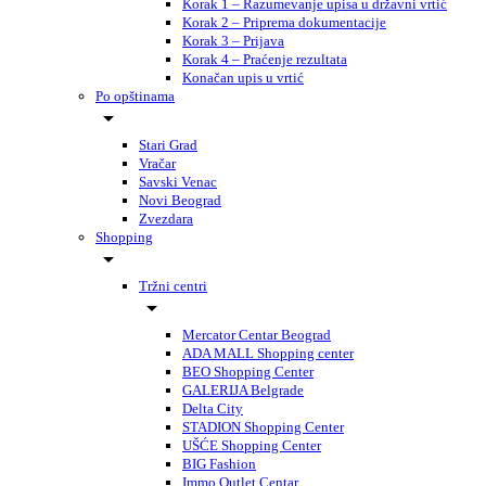
Korak 1 – Razumevanje upisa u državni vrtić
Korak 2 – Priprema dokumentacije
Korak 3 – Prijava
Korak 4 – Praćenje rezultata
Konačan upis u vrtić
Po opštinama
Stari Grad
Vračar
Savski Venac
Novi Beograd
Zvezdara
Shopping
Tržni centri
Mercator Centar Beograd
ADA MALL Shopping center
BEO Shopping Center
GALERIJA Belgrade
Delta City
STADION Shopping Center
UŠĆE Shopping Center
BIG Fashion
Immo Outlet Centar