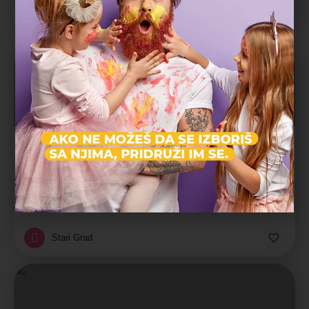
Vračar
Na zakazivanje
Naučno-obrazovni centar za decu i mlade
Naučno-obrazovni centar za decu i mlade
Edukativni centar, Obrazovanje
Stari Grad