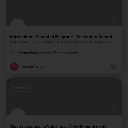
International School of Belgrade - Secondary School
Osnovana 1948. godine od strane supruge britanskog ambasadora, škola je u početku radila sa jednim zaposlenim…
Internacionalna škola, Privatna škola
Savski Venac
Otvoreno
Škola našeg jezika Vokalijana