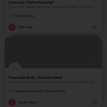
Gimnazija "Stefan Nemanja"
Gimnazija "Stefan Nemanja" osnovana je 2007. kao prva privatna Filološka gimnazija. Učenici u našoj školi…
Privatna škola
Stari Grad
Francuska škola - Osnovna škola
Francuska škola u Beogradu je internacionalna škola koju pohađaju deca brojnih nacionalnosti. Škola sprovodi…
Internacionalna škola, Privatna škola
Savski Venac