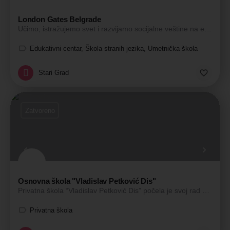
London Gates Belgrade
Učimo, istražujemo svet i razvijamo socijalne veštine na engleskom jeziku
Edukativni centar, Škola stranih jezika, Umetnička škola
Stari Grad
Zatvoreno
Osnovna škola "Vladislav Petković Dis"
Privatna škola “Vladislav Petković Dis” počela je svoj rad 2006. godine i od tada, kao moderna škola sa…
Privatna škola