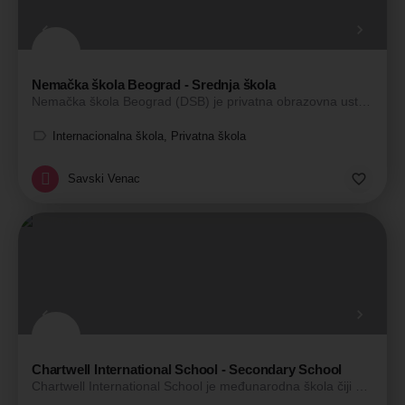
Nemačka škola Beograd - Srednja škola
Nemačka škola Beograd (DSB) je privatna obrazovna ustanova pod okriljem Školskog društva, koju je…
Internacionalna škola, Privatna škola
Savski Venac
Chartwell International School - Secondary School
Chartwell International School je međunarodna škola čiji se nastavni plan i program zasniva na britanskom…