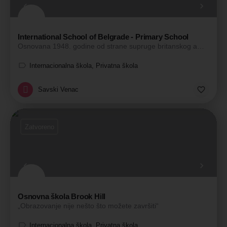
International School of Belgrade - Primary School
Osnovana 1948. godine od strane supruge britanskog ambasadora, škola je u početku radila sa jednim zaposlenim…
Internacionalna škola, Privatna škola
Savski Venac
Zatvoreno
Osnovna škola Brook Hill
„Obrazovanje nije nešto što možete završiti“
Internacionalna škola, Privatna škola