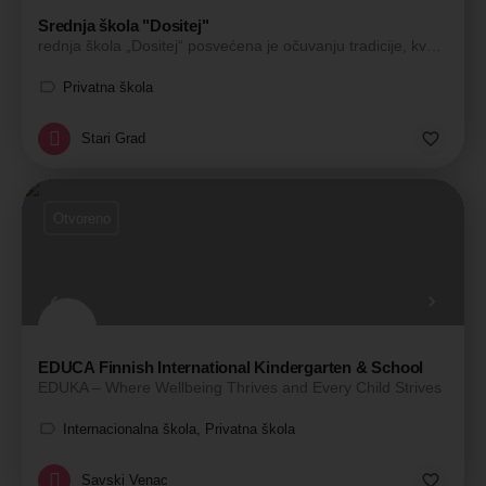
Srednja škola "Dositej"
rednja škola „Dositej“ posvećena je očuvanju tradicije, kvalitetne nastave i negovanju tolerancije i saradnje…
Privatna škola
Stari Grad
Otvoreno
EDUCA Finnish International Kindergarten & School
EDUKA – Where Wellbeing Thrives and Every Child Strives
Internacionalna škola, Privatna škola
Savski Venac