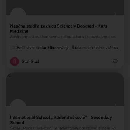
Naučna studija za decu Sciencely Beograd - Kurs
Medicine
Zavirujemo u svakodnevnu rutinu lekara i upoznajemo se s mehanizmima ljudskog tela.
Edukativni centar, Obrazovanje, Škola intelektualnih veština, Škol
Stari Grad
International School „Ruđer Bošković” - Secondary
School
Škola „Ruđer Bošković” je jedinstveni obrazovni sistem koji čine prva privatna Osnovna škola i Gimnazija. Obe…