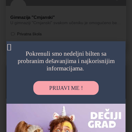
Gimnazija "Crnjanski"
U gimnaziji "Crnjanski" svakom učeniku je omogućeno bezbedno školovanje uz podsticaje i poštovanje…
Privatna škola
Savski Venac
Pokrenuli smo nedeljni bilten sa
probranim dešavanjima i najkorisnijim
informacijama.
Otvoreno
PRIJAVI ME !
Gimnazija "Vladislav Petković Dis"
Privatna gimnazija „Vladislav Petković Dis“, osnovana 2008. godine kao gimnazija opšteg tipa, nalazi se u…
Privatna škola