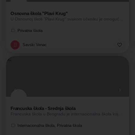
Osnovna škola "Plavi Krug"
U Osnovnoj školi "Plavi Krug" svakom učeniku je omogućeno bezbedno školovanje uz podsticaje i poštovanje…
Privatna škola
Savski Venac
Francuska škola - Srednja škola
Francuska škola u Beogradu je internacionalna škola koju pohađaju deca brojnih nacionalnosti. Škola sprovodi…
Internacionalna škola, Privatna škola