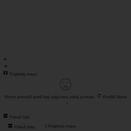
{{locationDetails}}
Nazad na filtere
Pretraži po kategorijama
{{ term.name }}
Učitaj još
Pogledaj mapu
Nismo pronašli profil koji odgovara vašoj pretrazi.
Poništi filtere
Prikaži listu
Pogledaj mapu
Prikaži listu