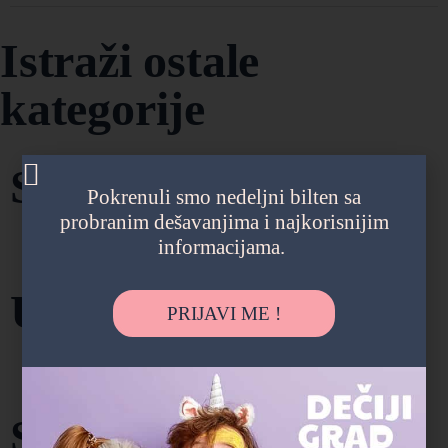
Istraži ostale
kategorije
Strani jezici
Pokrenuli smo nedeljni bilten sa
probranim dešavanjima i najkorisnijim
103
informacijama.
Umetnost
PRIJAVI ME !
135
Sport