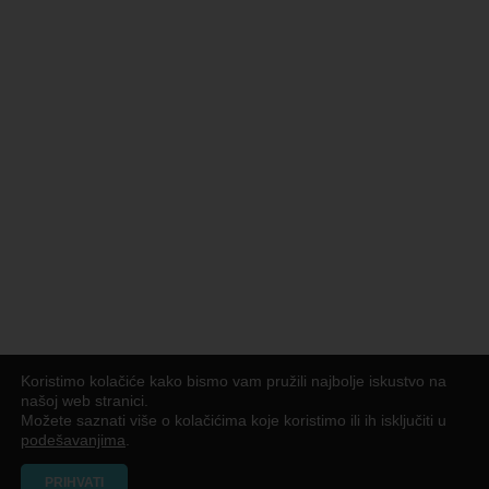
Koristimo kolačiće kako bismo vam pružili najbolje iskustvo na
našoj web stranici.
Možete saznati više o kolačićima koje koristimo ili ih isključiti u
podešavanjima
.
PRIHVATI