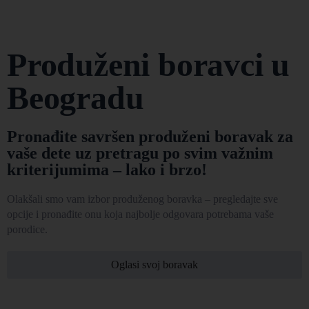
Produženi boravci u
Beogradu
Pronađite savršen produženi boravak za
vaše dete uz pretragu po svim važnim
kriterijumima – lako i brzo!
Olakšali smo vam izbor produženog boravka – pregledajte sve
opcije i pronađite onu koja najbolje odgovara potrebama vaše
porodice.
Oglasi svoj boravak