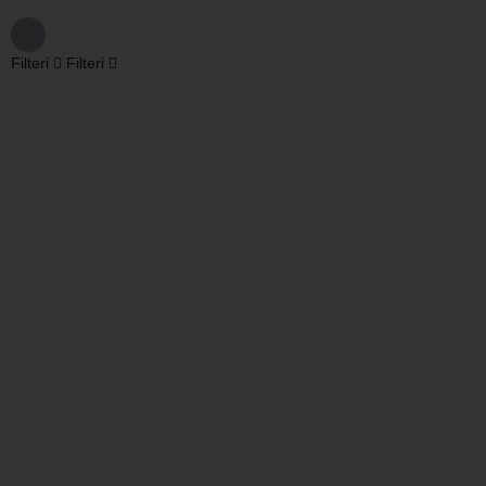
Filteri
Filteri
Pretraži
Nazad
{{label}}