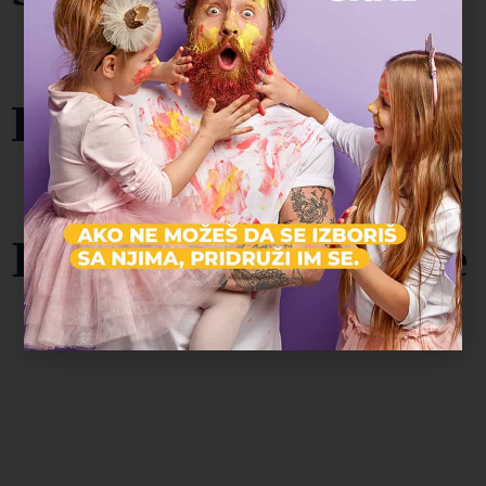
143
Borilačke veštine
50
Intelektualne veštine
79