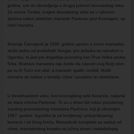
godina, sve do obnavljanja u drugoj polovini šesnaestog veka.
Za vreme Turaka, krajem šesnaestog veka se u njihovim
spisima nalazi ubeležen manastir Pavlovac pod Kosmajem, sa
četiri monaha.
Arsenije Čarnojević je 1690. godine upravo u ovom manastiru
služio jednu od poslednjih liturgija, pre polaska sa narodom u
Ugarsku, to jest pre događaja poznatog kao Prva Velika seoba
Srba. Bratstvo manastira nije želelo da napusti ovaj Božji dom,
pa su ih Turci sve ubili, a manastir spalili i uništili. Mošti
monaha se nalaze u temelju crkve i posebno su obeležene.
U devetnaestom veku, kod kosmajskog sela Koraćice, nalazila
se stara crkvina Pavlovac. To su u stvari bili ostaci porušenog
srpskog pravoslavnog manastira Pavlovca, koji je obnovljen
1967. godine. Izgrađen je od lomljenog i polupritesanog
kamena i od živog kreča. Manastirski kompleks se sastoji od
crkve, manastirskog konaka na južnoj strani i nekadašnjeg