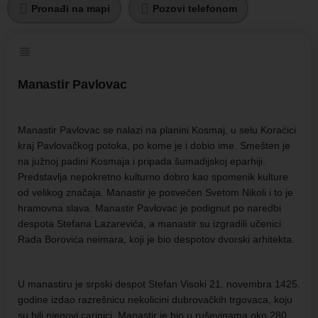
Pronađi na mapi
Pozovi telefonom
Manastir Pavlovac
Manastir Pavlovac se nalazi na planini Kosmaj, u selu Koraćici
kraj Pavlovačkog potoka, po kome je i dobio ime. Smešten je
na južnoj padini Kosmaja i pripada šumadijskoj eparhiji.
Predstavlja nepokretno kulturno dobro kao spomenik kulture
od velikog značaja. Manastir je posvećen Svetom Nikoli i to je
hramovna slava. Manastir Pavlovac je podignut po naredbi
despota Stefana Lazarevića, a manastir su izgradili učenici
Rada Borovića neimara, koji je bio despotov dvorski arhitekta.
U manastiru je srpski despot Stefan Visoki 21. novembra 1425.
godine izdao razrešnicu nekolicini dubrovačkih trgovaca, koju
su bili njegovi carinici. Manastir je bio u ruševinama oko 280