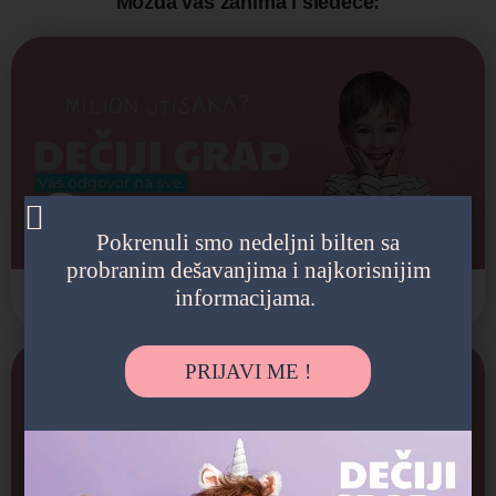
Možda vas zanima i sledeće:
Crkva Svetog Nikole u Sibnici
Arhitektonska gradjevina, Verski objekti
Pokrenuli smo nedeljni bilten sa
probranim dešavanjima i najkorisnijim
informacijama.
Sopot
+1
PRIJAVI ME !