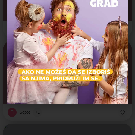
Stara rimska česma
Arhitektonska gradjevina, Spomenik / Statua, Spomenik kult
Sopot
+1
Otvoreno
Crkva Svetih apostola Petra i Pavla
Arhitektonska gradjevina, Verski objekti
Sopot
+1