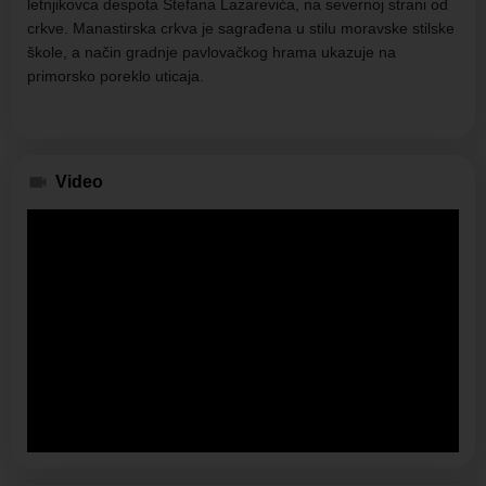
letnjikovca despota Stefana Lazarevića, na severnoj strani od
crkve. Manastirska crkva je sagrađena u stilu moravske stilske
škole, a način gradnje pavlovačkog hrama ukazuje na
primorsko poreklo uticaja.
Video