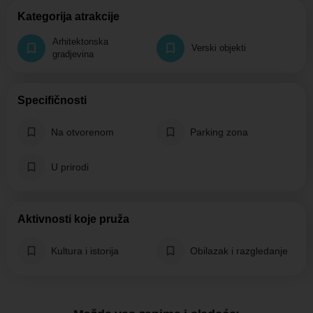
Kategorija atrakcije
Arhitektonska
Verski objekti
gradjevina
Specifičnosti
Na otvorenom
Parking zona
U prirodi
Aktivnosti koje pruža
Kultura i istorija
Obilazak i razgledanje