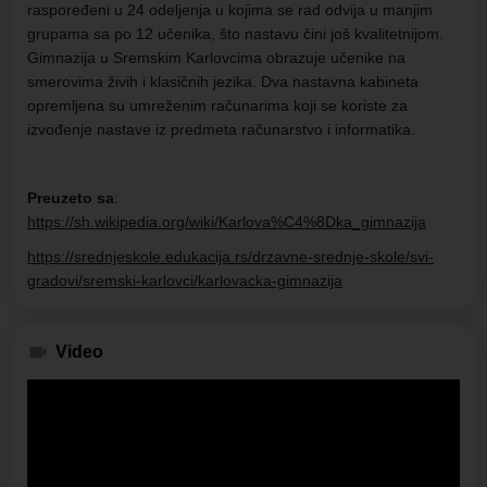
raspoređeni u 24 odeljenja u kojima se rad odvija u manjim
grupama sa po 12 učenika, što nastavu čini još kvalitetnijom.
Gimnazija u Sremskim Karlovcima obrazuje učenike na
smerovima živih i klasičnih jezika. Dva nastavna kabineta
opremljena su umreženim računarima koji se koriste za
izvođenje nastave iz predmeta računarstvo i informatika.
Preuzeto sa
:
https://sh.wikipedia.org/wiki/Karlova%C4%8Dka_gimnazija
https://srednjeskole.edukacija.rs/drzavne-srednje-skole/svi-
gradovi/sremski-karlovci/karlovacka-gimnazija
Video