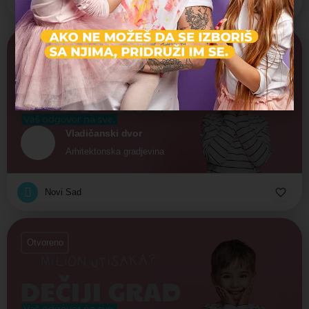
Novi Sad
Zatvoreno
Vladičanski dvor
Arhitektonska gradjevina
Novi Sad
Otvoreno