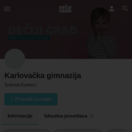
Karlovačka gimnazija
Sremski Karlovci
Pronađi na mapi
Informacije
Iskustva posetilaca
0