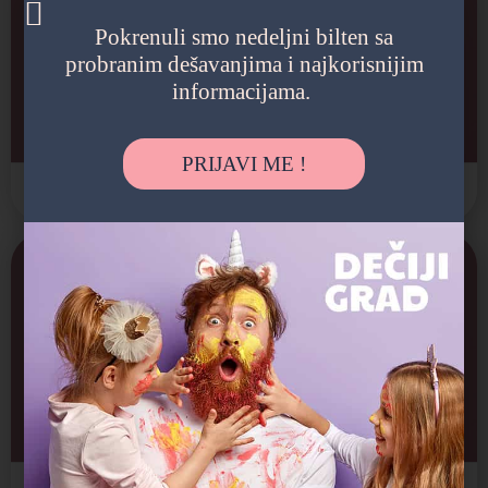
Pokrenuli smo nedeljni bilten sa
probranim dešavanjima i najkorisnijim
informacijama.
Patrijaršijski dvor
Arhitektonska gradjevina, Spomenik kulture
PRIJAVI ME !
Novi Sad
Zatvoreno
Planetarijum
Arhitektonska gradjevina