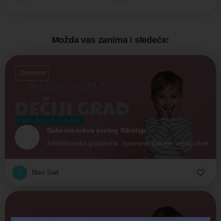
Možda vas zanima i sledeće:
Otvoreno
Saborna crkva svetog Nikolaja
Arhitektonska gradjevina, Spomenik kulture, Verski objekti
Novi Sad