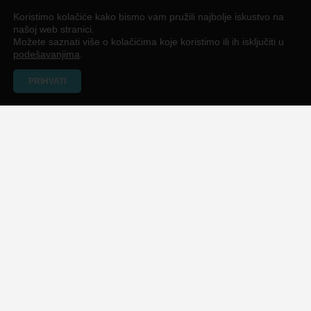
Koristimo kolačiće kako bismo vam pružili najbolje iskustvo na
našoj web stranici.
Možete saznati više o kolačićima koje koristimo ili ih isključiti u
podešavanjima
.
PRIHVATI