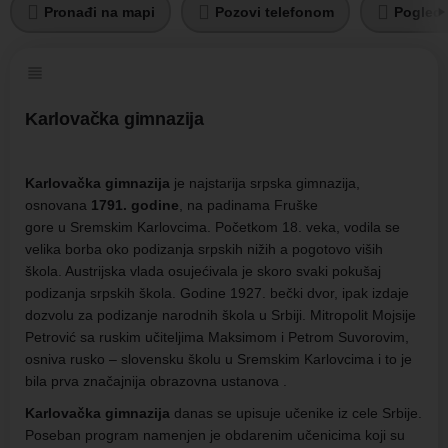
Pronađi na mapi
Pozovi telefonom
Pogleda
Karlovačka gimnazija
Karlovačka gimnazija
je najstarija srpska gimnazija,
osnovana
1791. godine
, na padinama Fruške
gore u Sremskim Karlovcima. Početkom 18. veka, vodila se
velika borba oko podizanja srpskih nižih a pogotovo viših
škola. Austrijska vlada osujećivala je skoro svaki pokušaj
podizanja srpskih škola. Godine 1927. bečki dvor, ipak izdaje
dozvolu za podizanje narodnih škola u Srbiji. Mitropolit Mojsije
Petrović sa ruskim učiteljima Maksimom i Petrom Suvorovim,
osniva rusko – slovensku školu u Sremskim Karlovcima i to je
bila prva značajnija obrazovna ustanova .
Karlovačka gimnazija
danas se upisuje učenike iz cele Srbije.
Poseban program namenjen je obdarenim učenicima koji su