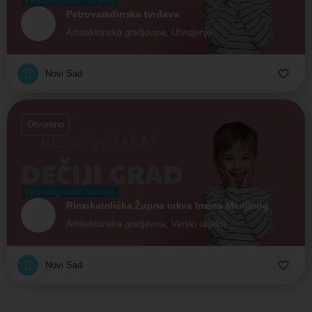
Petrovaradinska tvrđava
Arhitektonska gradjevina, Utvrdjenje
Novi Sad
Otvoreno
Rimokatolička Župna crkva Imena Marijinog
Arhitektonska gradjevina, Verski objekti
Novi Sad