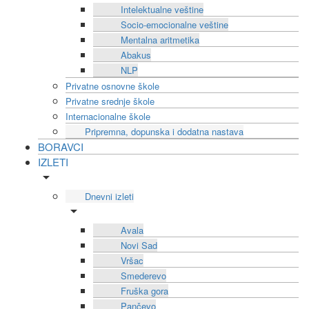
Intelektualne veštine
Socio-emocionalne veštine
Mentalna aritmetika
Abakus
NLP
Privatne osnovne škole
Privatne srednje škole
Internacionalne škole
Pripremna, dopunska i dodatna nastava
BORAVCI
IZLETI
Dnevni izleti
Avala
Novi Sad
Vršac
Smederevo
Fruška gora
Pančevo