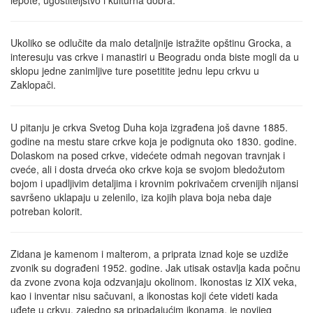
lepote, ugostiteljstvo i kulturna dobra.
Ukoliko se odlučite da malo detaljnije istražite opštinu Grocka, a
interesuju vas crkve i manastiri u Beogradu onda biste mogli da u
sklopu jedne zanimljive ture posetitite jednu lepu crkvu u
Zaklopači.
U pitanju je crkva Svetog Duha koja izgrađena još davne 1885.
godine na mestu stare crkve koja je podignuta oko 1830. godine.
Dolaskom na posed crkve, videćete odmah negovan travnjak i
cveće, ali i dosta drveća oko crkve koja se svojom bledožutom
bojom i upadljivim detaljima i krovnim pokrivačem crvenijih nijansi
savršeno uklapaju u zelenilo, iza kojih plava boja neba daje
potreban kolorit.
Zidana je kamenom i malterom, a priprata iznad koje se uzdiže
zvonik su dograđeni 1952. godine. Jak utisak ostavlja kada počnu
da zvone zvona koja odzvanjaju okolinom. Ikonostas iz XIX veka,
kao i inventar nisu sačuvani, a ikonostas koji ćete videti kada
uđete u crkvu, zajedno sa pripadajućim ikonama, je novijeg