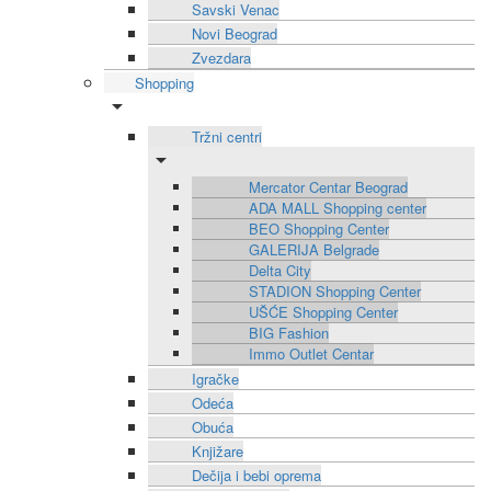
Savski Venac
Novi Beograd
Zvezdara
Shopping
Tržni centri
Mercator Centar Beograd
ADA MALL Shopping center
BEO Shopping Center
GALERIJA Belgrade
Delta City
STADION Shopping Center
UŠĆE Shopping Center
BIG Fashion
Immo Outlet Centar
Igračke
Odeća
Obuća
Knjižare
Dečija i bebi oprema