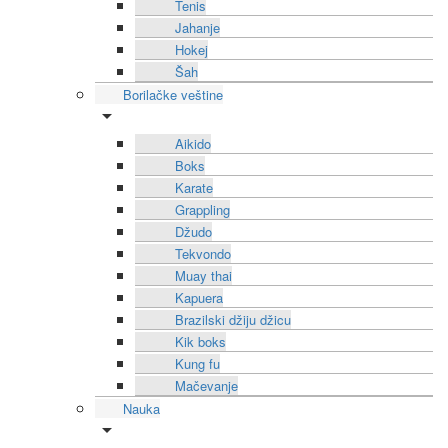
Tenis
Jahanje
Hokej
Šah
Borilačke veštine
Aikido
Boks
Karate
Grappling
Džudo
Tekvondo
Muay thai
Kapuera
Brazilski džiju džicu
Kik boks
Kung fu
Mačevanje
Nauka