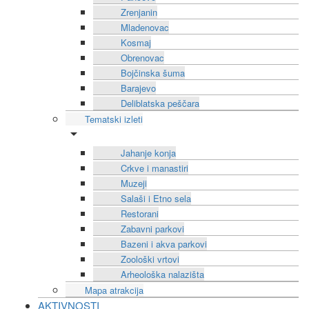
Zrenjanin
Mladenovac
Kosmaj
Obrenovac
Bojčinska šuma
Barajevo
Deliblatska peščara
Tematski izleti
Jahanje konja
Crkve i manastiri
Muzeji
Salaši i Etno sela
Restorani
Zabavni parkovi
Bazeni i akva parkovi
Zoološki vrtovi
Arheološka nalazišta
Mapa atrakcija
AKTIVNOSTI