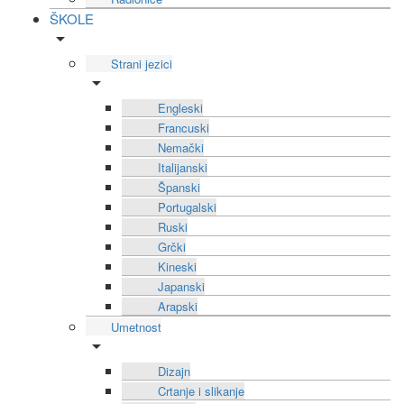
ŠKOLE
Strani jezici
Engleski
Francuski
Nemački
Italijanski
Španski
Portugalski
Ruski
Grčki
Kineski
Japanski
Arapski
Umetnost
Dizajn
Crtanje i slikanje