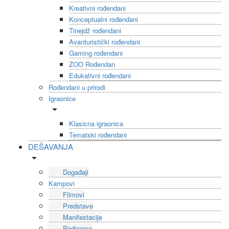
Kreativni rođendani
Konceptualni rođendani
Tinejdž rođendani
Avanturistički rođendani
Gaming rođendani
ZOO Rođendan
Edukativni rođendani
Rođendani u prirodi
Igraonice
Klasicna igraonica
Tematski rođendani
DEŠAVANJA
Događaji
Kampovi
Filmovi
Predstave
Manifestacije
Radionice